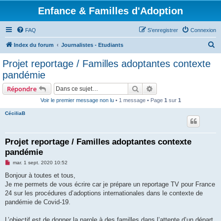
Enfance & Familles d'Adoption
FAQ
S’enregistrer
Connexion
R
Index du forum
Journalistes - Etudiants
e
Projet reportage / Familles adoptantes contexte
c
pandémie
h
Rechercher
Recherche avancée
Répondre
e
Voir le premier message non lu
• 1 message • Page
1
sur
1
r
CéciliaB
c
h
e
Projet reportage / Familles adoptantes contexte
pandémie
r
M
mar. 1 sept. 2020 10:52
e
s
Bonjour à toutes et tous,
s
Je me permets de vous écrire car je prépare un reportage TV pour France
a
g
24 sur les procédures d’adoptions internationales dans le contexte de
e
pandémie de Covid-19.
n
o
n
L’objectif est de donner la parole à des familles dans l’attente d’un départ