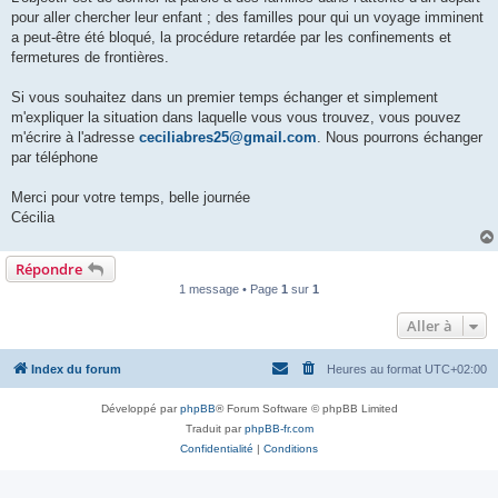
l
u
pour aller chercher leur enfant ; des familles ​pour qui un voyage imminent
a peut-être été bloqué, la procédure retardée par les confinements et
fermetures de frontières.
Si vous souhaitez dans un premier temps échanger et simplement
m'expliquer la situation dans laquelle vous vous trouvez, vous pouvez
m'écrire à l'adresse
ceciliabres25@gmail.com
. Nous pourrons échanger
par téléphone
Merci pour votre temps, belle journée
Cécilia
Répondre
1 message • Page
1
sur
1
Aller à
Index du forum
Heures au format
UTC+02:00
Développé par
phpBB
® Forum Software © phpBB Limited
Traduit par
phpBB-fr.com
Confidentialité
|
Conditions