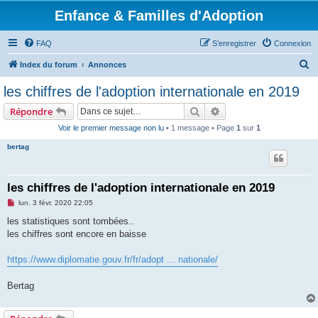
Enfance & Familles d'Adoption
FAQ
S’enregistrer
Connexion
R
Index du forum
Annonces
e
les chiffres de l'adoption internationale en 2019
c
Rechercher
Recherche avancée
Répondre
h
Voir le premier message non lu
• 1 message • Page
1
sur
1
e
bertag
r
c
h
les chiffres de l'adoption internationale en 2019
e
M
lun. 3 févr. 2020 22:05
e
r
s
les statistiques sont tombées..
s
les chiffres sont encore en baisse
a
g
e
https://www.diplomatie.gouv.fr/fr/adopt ... nationale/
n
o
n
Bertag
l
u