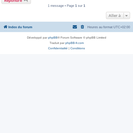
Répondre
1 message • Page
1
sur
1
Aller à
Index du forum
Heures au format
UTC+02:00
Développé par
phpBB
® Forum Software © phpBB Limited
Traduit par
phpBB-fr.com
Confidentialité
|
Conditions