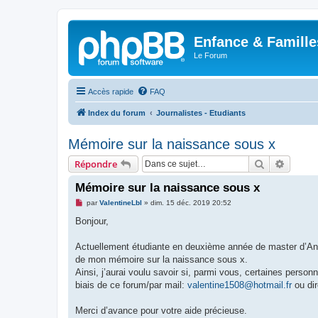
Enfance & Famille
Le Forum
Accès rapide
FAQ
Index du forum
Journalistes - Etudiants
Mémoire sur la naissance sous x
Rechercher
Recher
Répondre
Mémoire sur la naissance sous x
M
par
ValentineLbl
»
dim. 15 déc. 2019 20:52
e
s
Bonjour,
s
a
g
Actuellement étudiante en deuxième année de master d’Anthr
e
de mon mémoire sur la naissance sous x.
n
o
Ainsi, j’aurai voulu savoir si, parmi vous, certaines perso
n
biais de ce forum/par mail:
valentine1508@hotmail.fr
ou dir
l
u
Merci d’avance pour votre aide précieuse.