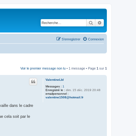
Rechercher
Recherche avancé
S’enregistrer
Connexion
Voir le premier message non lu
• 1 message • Page
1
sur
1
ValentineLbl
Messages :
1
Enregistré le :
dim. 15 déc. 2019 20:48
emailpersonnel :
valentine1508@hotmail.fr
aille dans le cadre
e cela soit par le