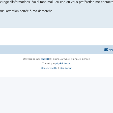
vantage d'informations. Voici mon mail, au cas où vous préféreriez me contacte
our l'attention portée à ma démarche.
Nou
Développé par
phpBB
® Forum Software © phpBB Limited
Traduit par
phpBB-fr.com
Confidentialité
|
Conditions