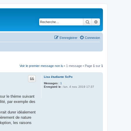
Rechercher
Recherche avancé
S’enregistrer
Connexion
Voir le premier message non lu
• 1 message • Page
1
sur
1
Lisa étudiante ScPo
Messages :
1
Enregistré le :
lun. 4 nov. 2019 17:37
 sur le thème suivant
ilité, par exemple des
vrait durer idéalement
tièrement de nature
option, les raisons