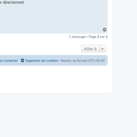
r directement :
H
a
1 message • Page
1
sur
1
u
t
Aller à
s contacter
Supprimer les cookies
Heures au format
UTC+02:00