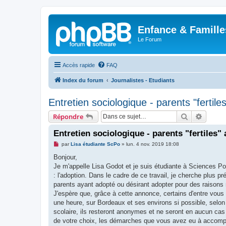
Enfance & Famille
Le Forum
Accès rapide
FAQ
Index du forum
Journalistes - Etudiants
Entretien sociologique - parents "fertil
Rechercher
Recher
Répondre
Entretien sociologique - parents "fertiles"
M
par
Lisa étudiante ScPo
»
lun. 4 nov. 2019 18:08
e
s
Bonjour,
s
Je m'appelle Lisa Godot et je suis étudiante à Sciences Po 
a
g
: l'adoption. Dans le cadre de ce travail, je cherche plus 
e
parents ayant adopté ou désirant adopter pour des raisons 
n
o
J'espère que, grâce à cette annonce, certains d'entre vous
n
une heure, sur Bordeaux et ses environs si possible, selon 
l
u
scolaire, ils resteront anonymes et ne seront en aucun cas 
de votre choix, les démarches que vous avez eu à accomplir, 