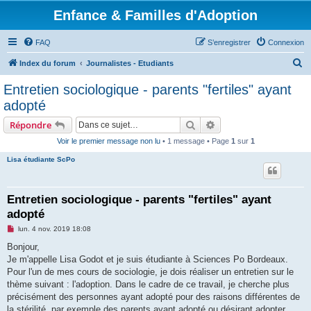
Enfance & Familles d'Adoption
FAQ
S’enregistrer
Connexion
R
Index du forum
Journalistes - Etudiants
e
Entretien sociologique - parents "fertiles" ayant
c
adopté
h
Rechercher
Recherche avancée
Répondre
e
Voir le premier message non lu
• 1 message • Page
1
sur
1
r
Lisa étudiante ScPo
c
h
e
Entretien sociologique - parents "fertiles" ayant
adopté
r
M
lun. 4 nov. 2019 18:08
e
s
Bonjour,
s
Je m'appelle Lisa Godot et je suis étudiante à Sciences Po Bordeaux.
a
g
Pour l'un de mes cours de sociologie, je dois réaliser un entretien sur le
e
thème suivant : l'adoption. Dans le cadre de ce travail, je cherche plus
n
o
précisément des personnes ayant adopté pour des raisons différentes de
n
la stérilité, par exemple des parents ayant adopté ou désirant adopter