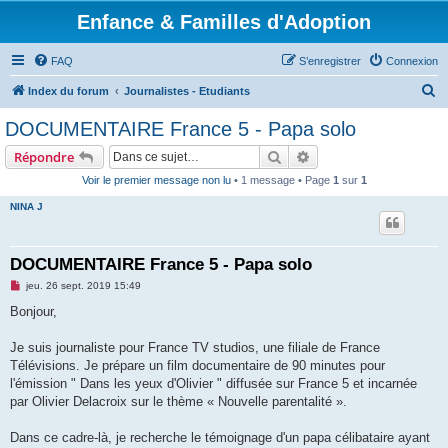
Enfance & Familles d'Adoption
FAQ
S’enregistrer
Connexion
R
Index du forum
Journalistes - Etudiants
e
DOCUMENTAIRE France 5 - Papa solo
c
Rechercher
Recherche avancée
Répondre
h
Voir le premier message non lu
• 1 message • Page
1
sur
1
e
NINA J
r
c
h
DOCUMENTAIRE France 5 - Papa solo
e
M
jeu. 26 sept. 2019 15:49
e
r
s
Bonjour,
s
a
g
Je suis journaliste pour France TV studios, une filiale de France
e
Télévisions. Je prépare un film documentaire de 90 minutes pour
n
o
l'émission " Dans les yeux d'Olivier " diffusée sur France 5 et incarnée
n
par Olivier Delacroix sur le thème « Nouvelle parentalité ».
l
u
Dans ce cadre-là, je recherche le témoignage d'un papa célibataire ayant