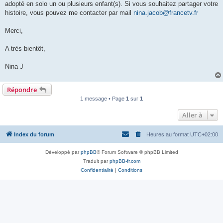
adopté en solo un ou plusieurs enfant(s). Si vous souhaitez partager votre
histoire, vous pouvez me contacter par mail
nina.jacob@francetv.fr
Merci,
A très bientôt,
Nina J
Répondre
1 message • Page
1
sur
1
Aller à
Index du forum
Heures au format
UTC+02:00
Développé par
phpBB
® Forum Software © phpBB Limited
Traduit par
phpBB-fr.com
Confidentialité
|
Conditions