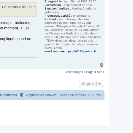
Enregistré le :
jeu. 29 mai 2008 22:36
Localisation :
département de l'Ain
lun. 4 mars 2019 14:07
Situation familliale :
Mariée, 2 enfants
(adoptées)
Profession, activité :
enseignante
Profil adoption :
Maman de deux
andicaps, maladies,
adorables puces : l'une de 17 ans,
arrivée d'Ethiopie à l'âge de 15 mois 1/2
bon moment, si un
via Passerelle, et l'autre, 14 ans, arrivée
du Vietnam via Médecins du Monde en
avril 2010 (chacune avec leur particularité
 compliqué quand on
: TDAH-dyspraxie-dysphasie pour la
grande, hép B pour la petite) ; membre
active EFA01
emailpersonnel :
patphil01@yahoo.fr
H
a
4 messages • Page
1
sur
1
u
t
Aller à
s contacter
Supprimer les cookies
Heures au format
UTC+02:00