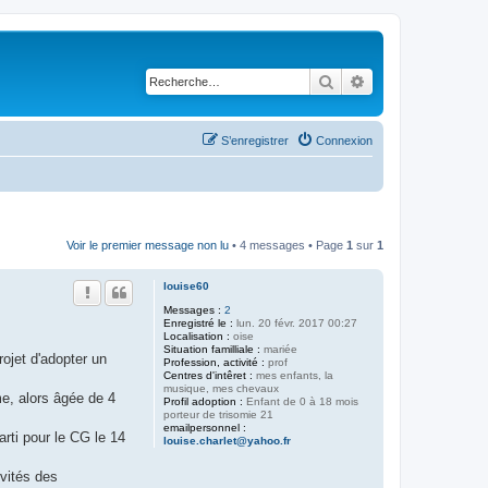
Rechercher
Recherche avancé
S’enregistrer
Connexion
Voir le premier message non lu
• 4 messages • Page
1
sur
1
louise60
Messages :
2
Enregistré le :
lun. 20 févr. 2017 00:27
Localisation :
oise
Situation familliale :
mariée
ojet d'adopter un
Profession, activité :
prof
Centres d'intêret :
mes enfants, la
musique, mes chevaux
e, alors âgée de 4
Profil adoption :
Enfant de 0 à 18 mois
porteur de trisomie 21
emailpersonnel :
rti pour le CG le 14
louise.charlet@yahoo.fr
vités des