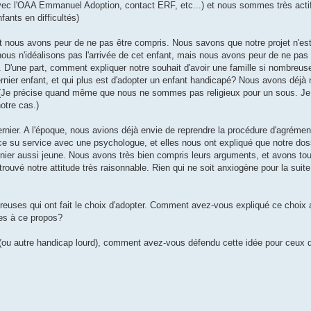
 avec l'OAA Emmanuel Adoption, contact ERF, etc...) et nous sommes très acti
fants en difficultés)
t nous avons peur de ne pas être compris. Nous savons que notre projet n'es
s n'idéalisons pas l'arrivée de cet enfant, mais nous avons peur de ne pas r
. D'une part, comment expliquer notre souhait d'avoir une famille si nombreuse
dernier enfant, et qui plus est d'adopter un enfant handicapé? Nous avons déj
...(Je précise quand même que nous ne sommes pas religieux pour un sous. Je
notre cas.)
ernier. A l'époque, nous avions déjà envie de reprendre la procédure d'agrémen
ice su service avec une psychologue, et elles nous ont expliqué que notre doss
ernier aussi jeune. Nous avons très bien compris leurs arguments, et avons tou
trouvé notre attitude très raisonnable. Rien qui ne soit anxiogène pour la suit
reuses qui ont fait le choix d'adopter. Comment avez-vous expliqué ce choix a
es à ce propos?
1 (ou autre handicap lourd), comment avez-vous défendu cette idée pour ceux d