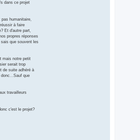
fs dans ce projet
t pas humanitaire,
éussir à faire
? Et d'autre part,
à nos propres réponses
 sais que souvent les
t mais notre petit
ier serait trop
t de suite adhéré à
e donc...Sauf que
ux travailleurs
onc c'est le projet?