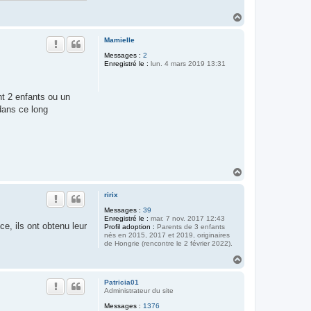
H
a
u
Mamielle
t
Messages :
2
Enregistré le :
lun. 4 mars 2019 13:31
nt 2 enfants ou un
dans ce long
H
a
u
ririx
t
Messages :
39
Enregistré le :
mar. 7 nov. 2017 12:43
e, ils ont obtenu leur
Profil adoption :
Parents de 3 enfants
nés en 2015, 2017 et 2019, originaires
de Hongrie (rencontre le 2 février 2022).
H
a
u
Patricia01
t
Administrateur du site
Messages :
1376