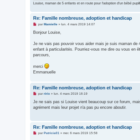
Louise, maman de 5 enfants et en route pour l'adoption d'un bébé pupill
Re: Famille nombreuse, adoption et handicap
M
par
Mamielle
»
lun. 4 mars 2019 14:07
e
s
Bonjour Louise,
s
a
g
Je ne vais pas pouvoir vous aider mais je suis maman de 4
e
enfant à particularités. Pourriez-vous me dire ou vous en 
n
o
parcours,
n
l
u
merci
Emmanuelle
Re: Famille nombreuse, adoption et handicap
M
par
ririx
»
lun. 4 mars 2019 16:19
e
s
Je ne sais pas si Louise vient beaucoup sur ce forum, mais
s
agrément mais leur projet n'a pas pu encore aboutir.
a
g
e
n
o
Re: Famille nombreuse, adoption et handicap
n
l
M
par
Patricia01
»
mer. 6 mars 2019 15:58
u
e