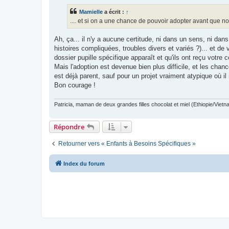
s
s
Mamielle
a écrit :
↑
a
g
.... et si on a une chance de pouvoir adopter avant que 
e
n
o
Ah, ça... il n'y a aucune certitude, ni dans un sens, ni da
n
histoires compliquées, troubles divers et variés ?)... et d
l
u
dossier pupille spécifique apparaît et qu'ils ont reçu votre c
Mais l'adoption est devenue bien plus difficile, et les cha
est déjà parent, sauf pour un projet vraiment atypique où il
Bon courage !
Patricia, maman de deux grandes filles chocolat et miel (Ethiopie/Vietn
Répondre
Retourner vers « Enfants à Besoins Spécifiques »
Index du forum