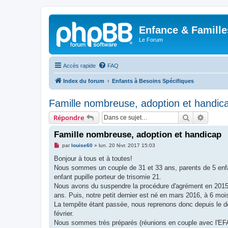
Enfance & Famille
Le Forum
Accès rapide
FAQ
Index du forum
Enfants à Besoins Spécifiques
Famille nombreuse, adoption et handic
Rechercher
Recher
Répondre
Famille nombreuse, adoption et handicap
M
par
louise60
»
lun. 20 févr. 2017 15:03
e
s
Bonjour à tous et à toutes!
s
Nous sommes un couple de 31 et 33 ans, parents de 5 enfant
a
g
enfant pupille porteur de trisomie 21.
e
Nous avons du suspendre la procédure d'agrément en 2015 
n
o
ans. Puis, notre petit dernier est né en mars 2016, à 6 mo
n
La tempête étant passée, nous reprenons donc depuis le déb
l
u
février.
Nous sommes très préparés (réunions en couple avec l'EFA,