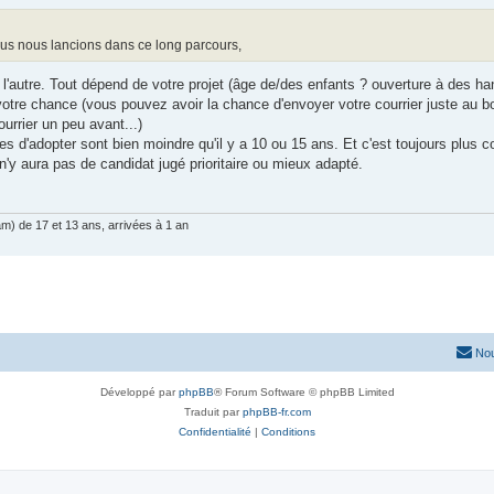
nous nous lancions dans ce long parcours,
ns l'autre. Tout dépend de votre projet (âge de/des enfants ? ouverture à des h
e votre chance (vous pouvez avoir la chance d'envoyer votre courrier juste au 
ourrier un peu avant...)
nces d'adopter sont bien moindre qu'il y a 10 ou 15 ans. Et c'est toujours plus
 n'y aura pas de candidat jugé prioritaire ou mieux adapté.
am) de 17 et 13 ans, arrivées à 1 an
Nou
Développé par
phpBB
® Forum Software © phpBB Limited
Traduit par
phpBB-fr.com
Confidentialité
|
Conditions