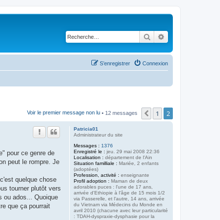
Rechercher
Recherche avancé
S’enregistrer
Connexion
1
2
Précédente
Voir le premier message non lu
• 12 messages
Patricia01
Administrateur du site
Messages :
1376
Enregistré le :
jeu. 29 mai 2008 22:36
le" pour ce genre de
Localisation :
département de l'Ain
 on peut le rompre. Je
Situation familliale :
Mariée, 2 enfants
(adoptées)
Profession, activité :
enseignante
s c'est quelque chose
Profil adoption :
Maman de deux
adorables puces : l'une de 17 ans,
us tourner plutôt vers
arrivée d'Ethiopie à l'âge de 15 mois 1/2
s ou ados... Quoique
via Passerelle, et l'autre, 14 ans, arrivée
du Vietnam via Médecins du Monde en
re que ça pourrait
avril 2010 (chacune avec leur particularité
: TDAH-dyspraxie-dysphasie pour la