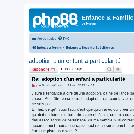
Enfance & Famille
Le Forum
Accès rapide
FAQ
Index du forum
Enfants à Besoins Spécifiques
adoption d'un enfant a particularité
Rechercher
Recher
Répondre
Re: adoption d'un enfant a particularité
M
par
Patricia01
»
sam. 13 mai 2017 14:04
e
s
J'aurais tendance à dire qu'une adoption, ça ne se lance pa
s
chose. Peut-être parce qu'une adoption c'est pour la vie, on 
a
g
ne sais pas.
e
En fait, ce qu'il vous faut, c'est quelqu'un avec qui créer u
n
o
qui doit se faire plus tard, de façon réfléchie, une fois q
n
des associations de parrainage, ça me semble plus corresp
l
u
apparemment, après une rapide recherche sur internet, il ex
être une piste pour vous ?