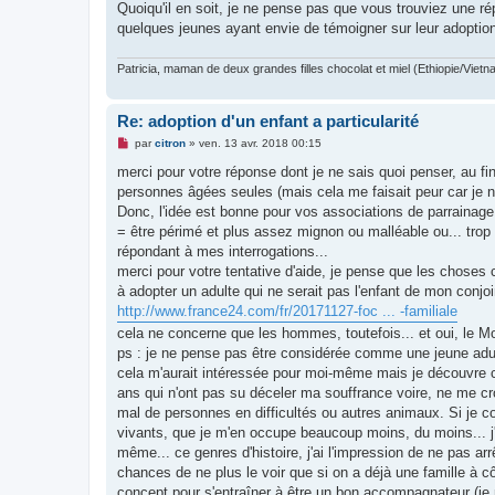
Quoiqu'il en soit, je ne pense pas que vous trouviez une ré
quelques jeunes ayant envie de témoigner sur leur adoption
Patricia, maman de deux grandes filles chocolat et miel (Ethiopie/Vietn
Re: adoption d'un enfant a particularité
M
par
citron
»
ven. 13 avr. 2018 00:15
e
s
merci pour votre réponse dont je ne sais quoi penser, au fin
s
personnes âgées seules (mais cela me faisait peur car je ne
a
g
Donc, l'idée est bonne pour vos associations de parrainage
e
= être périmé et plus assez mignon ou malléable ou... trop cab
n
o
répondant à mes interrogations...
n
merci pour votre tentative d'aide, je pense que les choses
l
u
à adopter un adulte qui ne serait pas l'enfant de mon conjoin
http://www.france24.com/fr/20171127-foc ... -familiale
cela ne concerne que les hommes, toutefois... et oui, le M
ps : je ne pense pas être considérée comme une jeune adulte
cela m'aurait intéressée pour moi-même mais je découvre cel
ans qui n'ont pas su déceler ma souffrance voire, ne me cr
mal de personnes en difficultés ou autres animaux. Si je 
vivants, que je m'en occupe beaucoup moins, du moins... j'e
même... ce genres d'histoire, j'ai l'impression de ne pas ar
chances de ne plus le voir que si on a déjà une famille à 
concept pour s'entraîner à être un bon accompagnateur (je n