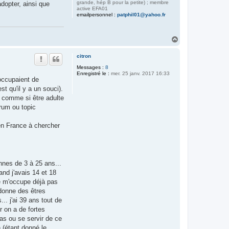
grande, hép B pour la petite) ; membre
dopter, ainsi que
active EFA01
emailpersonnel :
patphil01@yahoo.fr
H
a
u
citron
t
Messages :
8
Enregistré le :
mer. 25 janv. 2017 16:33
'occupaient de
t qu'il y a un souci).
. comme si être adulte
orum ou topic
 en France à chercher
nnes de 3 à 25 ans...
and j'avais 14 et 18
je m'occupe déjà pas
ndonne des êtres
. j'ai 39 ans tout de
r on a de fortes
as ou se servir de ce
 (étant donné le