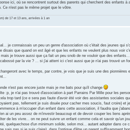
ponse ici, où se rencontrent surtout des parents qui cherchent des enfants à a
. Ce n'est pas le même projet que le vôtre.
am) de 17 et 13 ans, arrivées à 1 an
al... je connaissais un peu un genre d'association où c'était des jeunes qui s
 disais que quand on est âgé et que les enfants ne veulent plus nous voir c'es
 mais je trouve aussi que ça fait un peu snob de ne vouloir que des enfants..
ossé par la vie ? ... si j'ai atterri ici c'est aussi que je n'ai pas trouvé un f
 changeront avec le temps, par contre, je vois que je suis une des pionnières
t...
onde n'est pas encore juste mais je me bats pour qu'il change
 :p, je n'ai pas trouvé d'association à part Parrains Par Mille pour les perso
a trop tard (ce e sera pas faute d'avoir été voir des assistantes sociales qu
oyaient pas, tellement je suis douée pour cacher mes soucis, faut croire) et 
commence à m'occuper d'un enfant dans cette association, il faudra que j'aba
n ai un peu assez de m'investir beaucoup et de devoir couper les liens après..
rêter de les vivre... on ne peut suivre un enfant comme cela et savoir qu'un jou
côté, quelquechose d'un minimum solide, selon moi... autant adopter dans ce c
e sais pas si je suis claire), dans l'optique d'être un parent suffisamment bon