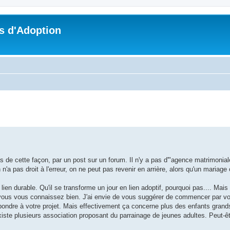
s d'Adoption
che avancée
s de cette façon, par un post sur un forum. Il n'y a pas d'"agence matrimonia
n'a pas droit à l'erreur, on ne peut pas revenir en arrière, alors qu'un mariage
n lien durable. Qu'il se transforme un jour en lien adoptif, pourquoi pas.... Mai
ue vous vous connaissez bien. J'ai envie de vous suggérer de commencer par vo
ondre à votre projet. Mais effectivement ça concerne plus des enfants grand
iste plusieurs association proposant du parrainage de jeunes adultes. Peut-êt