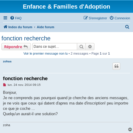
Enfance & Familles d'Adoption
FAQ
S’enregistrer
Connexion
R
Index du forum
Aide forum
e
fonction recherche
c
Rechercher
Recherche avancée
Répondre
h
Voir le premier message non lu
• 2 messages • Page
1
sur
1
e
zohaa
r
c
h
fonction recherche
e
M
lun. 24 nov. 2014 09:15
e
r
s
Bonjour,
s
Je ne comprends pas pourquoi quand je cherche des anciens messages,
a
g
je ne vois que ceux qui datent d'apres ma date d'inscription! peu importre
e
ce que je coche ...
n
o
Quelqu'un aurait-il une solution?
n
l
u
zoha