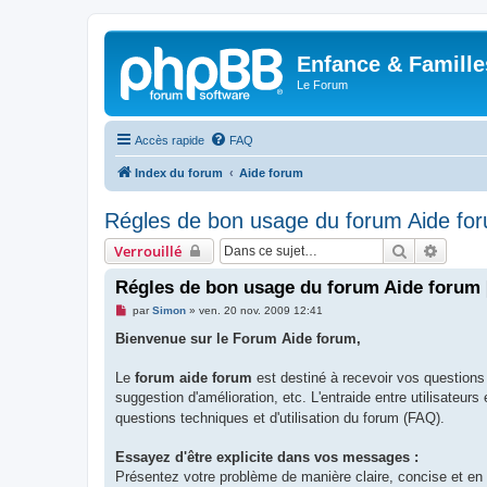
Enfance & Famille
Le Forum
Accès rapide
FAQ
Index du forum
Aide forum
Régles de bon usage du forum Aide foru
Rechercher
Recher
Verrouillé
Régles de bon usage du forum Aide forum [
M
par
Simon
»
ven. 20 nov. 2009 12:41
e
s
Bienvenue sur le Forum Aide forum,
s
a
g
Le
forum aide forum
est destiné à recevoir vos questions 
e
suggestion d'amélioration, etc. L'entraide entre utilisateur
n
o
questions techniques et d'utilisation du forum (FAQ).
n
l
u
Essayez d'être explicite dans vos messages :
Présentez votre problème de manière claire, concise et en 