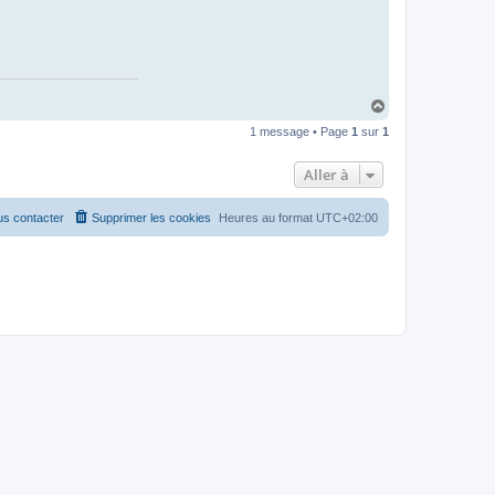
H
a
1 message • Page
1
sur
1
u
t
Aller à
s contacter
Supprimer les cookies
Heures au format
UTC+02:00