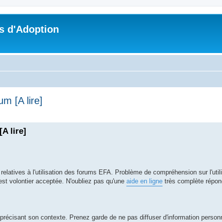
s d'Adoption
m [A lire]
che avancée
A lire]
relatives à l'utilisation des forums EFA. Problème de compréhension sur l'utili
s est volontier acceptée. N'oubliez pas qu'une
aide en ligne
très complète répond
précisant son contexte. Prenez garde de ne pas diffuser d'information personn