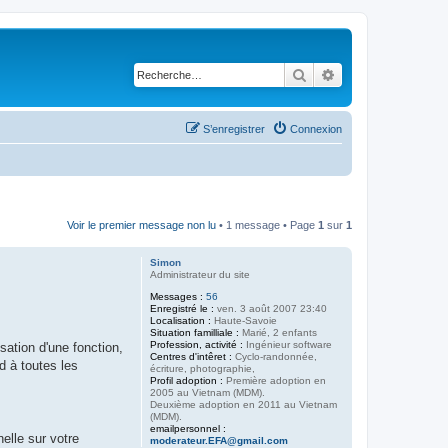
Rechercher
Recherche avancé
S’enregistrer
Connexion
Voir le premier message non lu
• 1 message • Page
1
sur
1
Simon
Administrateur du site
Messages :
56
Enregistré le :
ven. 3 août 2007 23:40
Localisation :
Haute-Savoie
Situation familliale :
Marié, 2 enfants
Profession, activité :
Ingénieur software
sation d'une fonction,
Centres d'intêret :
Cyclo-randonnée,
 à toutes les
écriture, photographie,
Profil adoption :
Première adoption en
2005 au Vietnam (MDM).
Deuxième adoption en 2011 au Vietnam
(MDM).
emailpersonnel :
elle sur votre
moderateur.EFA@gmail.com