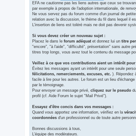
EFA ne cautionne pas les liens autres que ceux se trouvant 
par exemple à propos de l'adoption internationale, de renvoy
Ne vous servez pas du forum comme d'un journal de petites 
relation avec la discussion, le thème du fil dans lequel il es
L'insertion de liens est toléré mais ne doit pas devenir sys
Si vous devez créer un nouveau sujet :
Placez le dans le
forum adéquat
et donnez lui un
titre pe
"encore", "à l'aide", "difficulté", présentation" sans autre pr
titres trop longs, vous avez tout le contenu du message pour
Veillez à ce que vos contributions aient un intérêt pour
Évitez les messages ayant un intérêt pour une seule pers
félicitations, remerciements, excuses, etc.
). Répondez 
facile à lire pour les autres. Le forum est un lieu d'échan
par le témoignage.
Pour envoyer un message privé,
cliquez sur le pseudo
du
profil (cf. Aide Forum le sujet "Mail Privé").
Essayez d'être concis dans vos messages :
Quand vous apportez une information, vérifiez en la
véraci
coordonnées
d'un professionnel ou de toute autre personne
Bonnes discussions à tous,
L'équipe des modérateurs.