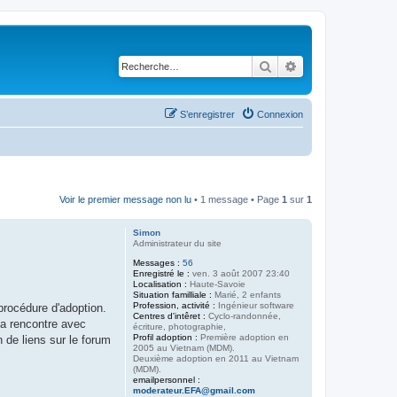
Rechercher
Recherche avancé
S’enregistrer
Connexion
Voir le premier message non lu
• 1 message • Page
1
sur
1
Simon
Administrateur du site
Messages :
56
Enregistré le :
ven. 3 août 2007 23:40
Localisation :
Haute-Savoie
Situation familliale :
Marié, 2 enfants
Profession, activité :
Ingénieur software
rocédure d'adoption.
Centres d'intêret :
Cyclo-randonnée,
la rencontre avec
écriture, photographie,
Profil adoption :
Première adoption en
n de liens sur le forum
2005 au Vietnam (MDM).
Deuxième adoption en 2011 au Vietnam
(MDM).
emailpersonnel :
moderateur.EFA@gmail.com