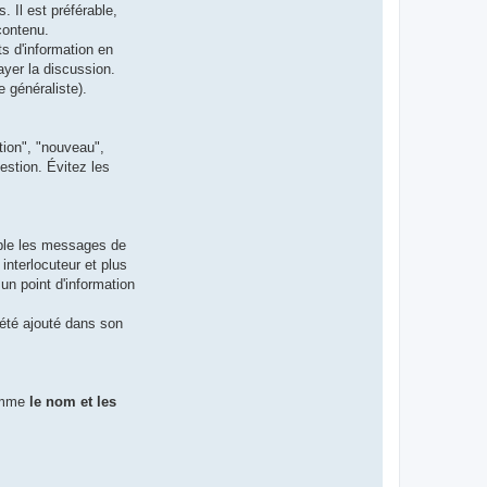
 Il est préférable,
contenu.
s d'information en
tayer la discussion.
e généraliste).
tion", "nouveau",
uestion. Évitez les
mple les messages de
 interlocuteur et plus
un point d'information
a été ajouté dans son
comme
le nom et les