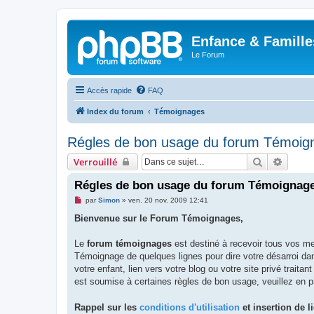
Enfance & Famille
Le Forum
Accès rapide
FAQ
Index du forum
Témoignages
Régles de bon usage du forum Témoigna
Rechercher
Recher
Verrouillé
Régles de bon usage du forum Témoignages
M
par
Simon
»
ven. 20 nov. 2009 12:41
e
s
Bienvenue sur le Forum Témoignages,
s
a
g
Le
forum témoignages
est destiné à recevoir tous vos m
e
Témoignage de quelques lignes pour dire votre désarroi dan
n
o
votre enfant, lien vers votre blog ou votre site privé traitan
n
est soumise à certaines règles de bon usage, veuillez en 
l
u
Rappel sur les
conditions d'utilisation
et insertion de li