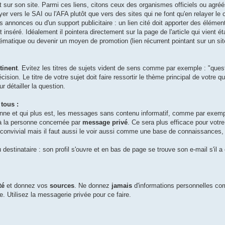
sur son site. Parmi ces liens, citons ceux des organismes officiels ou agréés.
er vers le SAI ou l'AFA plutôt que vers des sites qui ne font qu'en relayer le 
annonces ou d'un support publicitaire : un lien cité doit apporter des élément
t inséré. Idéalement il pointera directement sur la page de l'article qui vient é
tématique ou devenir un moyen de promotion (lien récurrent pointant sur un sit
rtinent
. Evitez les titres de sujets vident de sens comme par exemple : "ques
écision. Le titre de votre sujet doit faire ressortir le thème principal de votre q
 détailler la question.
 tous :
onne et qui plus est, les messages sans contenu informatif, comme par exe
à la personne concernée par
message privé
. Ce sera plus efficace pour votre
ge convivial mais il faut aussi le voir aussi comme une base de connaissances, 
 destinataire : son profil s'ouvre et en bas de page se trouve son e-mail s'il 
té
et donnez vos
sources
. Ne donnez
jamais
d'informations personnelles 
. Utilisez la messagerie privée pour ce faire.