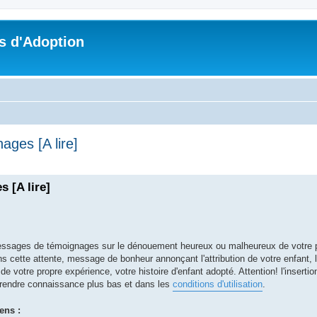
s d'Adoption
ges [A lire]
che avancée
 [A lire]
essages de témoignages sur le dénouement heureux ou malheureux de votre p
s cette attente, message de bonheur annonçant l'attribution de votre enfant, 
t de votre propre expérience, votre histoire d'enfant adopté. Attention! l'insertio
prendre connaissance plus bas et dans les
conditions d'utilisation
.
ens :