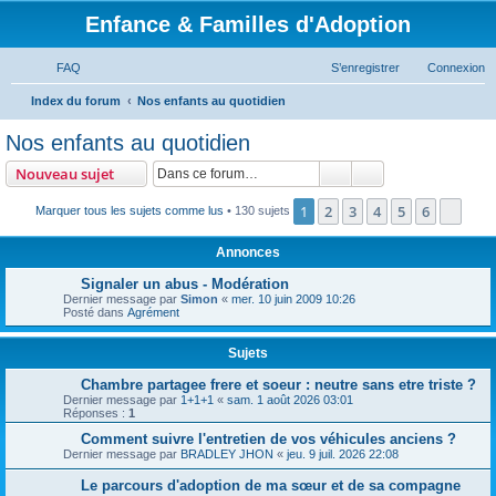
Enfance & Familles d'Adoption
FAQ
S’enregistrer
Connexion
R
Index du forum
Nos enfants au quotidien
e
Nos enfants au quotidien
c
Rechercher
Recherche avanc
Nouveau sujet
h
e
1
2
3
4
5
6
Suiv
Marquer tous les sujets comme lus
• 130 sujets
r
Annonces
c
Signaler un abus - Modération
h
Dernier message par
Simon
«
mer. 10 juin 2009 10:26
Posté dans
Agrément
e
r
Sujets
Chambre partagee frere et soeur : neutre sans etre triste ?
Dernier message par
1+1+1
«
sam. 1 août 2026 03:01
Réponses :
1
Comment suivre l'entretien de vos véhicules anciens ?
Dernier message par
BRADLEY JHON
«
jeu. 9 juil. 2026 22:08
Le parcours d'adoption de ma sœur et de sa compagne