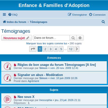
Enfance & Familles d'Adoption
FAQ
S’enregistrer
Connexion
R
Index du forum
Témoignages
e
Témoignages
c
Rechercher
Recherche avanc
Nouveau sujet
h
Marquer tous les sujets comme lus
• 280 sujets
e
Page
1
sur
12
1
2
3
4
5
12
Suivante
…
r
c
Annonces
h
Régles de bon usage du forum Témoignages [A lire]
Dernier message par
Simon
«
ven. 20 nov. 2009 12:41
e
r
Signaler un abus - Modération
Dernier message par
Simon
«
mer. 10 juin 2009 10:26
Posté dans
Agrément
Sujets
Nee sous X
Dernier message par
Inessophia
«
jeu. 23 juil. 2026 21:11
Réponses :
1