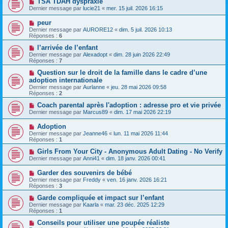
TSA TDAH dyspraxie
Dernier message par
lucie21
«
mer. 15 juil. 2026 16:15
peur
Dernier message par
AURORE12
«
dim. 5 juil. 2026 10:13
Réponses :
6
l’arrivée de l’enfant
Dernier message par
Alexadopt
«
dim. 28 juin 2026 22:49
Réponses :
7
Question sur le droit de la famille dans le cadre d’une
adoption internationale
Dernier message par
Aurlanne
«
jeu. 28 mai 2026 09:58
Réponses :
2
Coach parental après l'adoption : adresse pro et vie privée
Dernier message par
Marcus89
«
dim. 17 mai 2026 22:19
Adoption
Dernier message par
Jeanne46
«
lun. 11 mai 2026 11:44
Réponses :
1
Girls From Your City - Anonymous Adult Dating - No Verify
Dernier message par
Anni41
«
dim. 18 janv. 2026 00:41
Garder des souvenirs de bébé
Dernier message par
Freddy
«
ven. 16 janv. 2026 16:21
Réponses :
3
Garde compliquée et impact sur l’enfant
Dernier message par
Kaarla
«
mar. 23 déc. 2025 12:29
Réponses :
1
Conseils pour utiliser une poupée réaliste