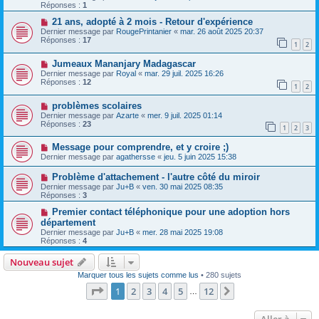
Réponses :
1
21 ans, adopté à 2 mois - Retour d'expérience
Dernier message par
RougePrintanier
«
mar. 26 août 2025 20:37
Réponses :
17
1
2
Jumeaux Mananjary Madagascar
Dernier message par
Royal
«
mar. 29 juil. 2025 16:26
Réponses :
12
1
2
problèmes scolaires
Dernier message par
Azarte
«
mer. 9 juil. 2025 01:14
Réponses :
23
1
2
3
Message pour comprendre, et y croire ;)
Dernier message par
agathersse
«
jeu. 5 juin 2025 15:38
Problème d'attachement - l'autre côté du miroir
Dernier message par
Ju+B
«
ven. 30 mai 2025 08:35
Réponses :
3
Premier contact téléphonique pour une adoption hors
département
Dernier message par
Ju+B
«
mer. 28 mai 2025 19:08
Réponses :
4
Nouveau sujet
Marquer tous les sujets comme lus
• 280 sujets
Page
1
sur
12
1
2
3
4
5
12
Suivante
…