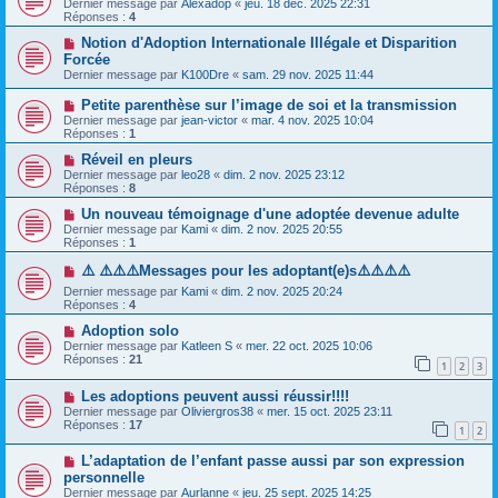
Dernier message par
Alexadop
«
jeu. 18 déc. 2025 22:31
Réponses :
4
Notion d'Adoption Internationale Illégale et Disparition
Forcée
Dernier message par
K100Dre
«
sam. 29 nov. 2025 11:44
Petite parenthèse sur l’image de soi et la transmission
Dernier message par
jean-victor
«
mar. 4 nov. 2025 10:04
Réponses :
1
Réveil en pleurs
Dernier message par
leo28
«
dim. 2 nov. 2025 23:12
Réponses :
8
Un nouveau témoignage d'une adoptée devenue adulte
Dernier message par
Kami
«
dim. 2 nov. 2025 20:55
Réponses :
1
⚠️ ⚠️⚠️⚠️Messages pour les adoptant(e)s⚠️⚠️⚠️⚠️
Dernier message par
Kami
«
dim. 2 nov. 2025 20:24
Réponses :
4
Adoption solo
Dernier message par
Katleen S
«
mer. 22 oct. 2025 10:06
Réponses :
21
1
2
3
Les adoptions peuvent aussi réussir!!!!
Dernier message par
Oliviergros38
«
mer. 15 oct. 2025 23:11
Réponses :
17
1
2
L’adaptation de l’enfant passe aussi par son expression
personnelle
Dernier message par
Aurlanne
«
jeu. 25 sept. 2025 14:25