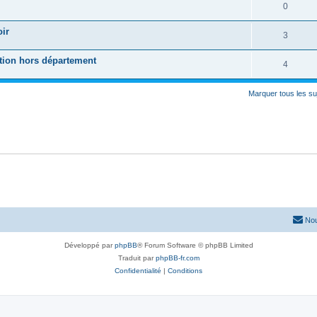
0
oir
3
tion hors département
4
Marquer tous les s
Nou
Développé par
phpBB
® Forum Software © phpBB Limited
Traduit par
phpBB-fr.com
Confidentialité
|
Conditions