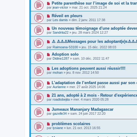
Petite parenthèse sur l’image de soi et la tr
par
jean-victor
»
mar. 21 oct. 2025 21:24
Réveil en pleurs
par
Les damis
»
dim. 2 janv. 2011 17:38
Un nouveau témoignage d'une adoptée deven
par
Sandrita22
»
jeu. 28 mars 2024 12:27
⚠️ ⚠️⚠️⚠️Messages pour les adoptant(e)s⚠️⚠️⚠
par
Raimoana-53100
»
jeu. 15 déc. 2022 08:03
Adoption solo
par
Didine1287
»
sam. 10 déc. 2022 11:47
Les adoptions peuvent aussi réussir!!!!
par
mohan
»
jeu. 8 nov. 2012 14:50
L’adaptation de l’enfant passe aussi par son
par
Aurlanne
»
mer. 27 août 2025 14:06
21 ans, adopté à 2 mois - Retour d'expérienc
par
roadtobejita
»
mer. 4 mars 2020 05:28
Jumeaux Mananjary Madagascar
par
gazelle34
»
sam. 24 juin 2017 22:20
problèmes scolaires
par
lysiane
»
lun. 21 oct. 2013 16:55