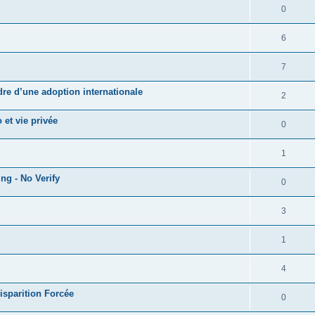
0
6
7
adre d’une adoption internationale
2
 et vie privée
0
1
ng - No Verify
0
3
1
4
Disparition Forcée
0