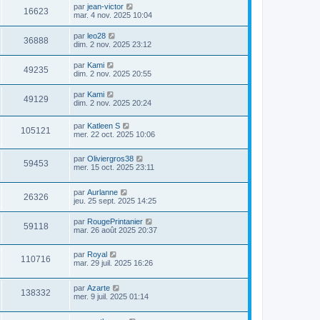
par
jean-victor
16623
mar. 4 nov. 2025 10:04
par
leo28
36888
dim. 2 nov. 2025 23:12
par
Kami
49235
dim. 2 nov. 2025 20:55
par
Kami
49129
dim. 2 nov. 2025 20:24
par
Katleen S
105121
mer. 22 oct. 2025 10:06
par
Oliviergros38
59453
mer. 15 oct. 2025 23:11
par
Aurlanne
26326
jeu. 25 sept. 2025 14:25
par
RougePrintanier
59118
mar. 26 août 2025 20:37
par
Royal
110716
mar. 29 juil. 2025 16:26
par
Azarte
138332
mer. 9 juil. 2025 01:14