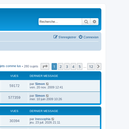
Rechercher
Recherche avancé
S’enregistrer
Connexion
Page
1
sur
12
1
2
3
4
5
12
Suivante
ujets comme lus
• 280 sujets
…
VUES
DERNIER MESSAGE
par
Simon
59172
ven. 20 nov. 2009 12:41
par
Simon
577359
mer. 10 juin 2009 10:26
VUES
DERNIER MESSAGE
par
Inessophia
30394
jeu. 23 juil. 2026 21:11