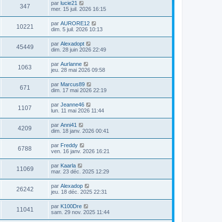
par
lucie21
347
mer. 15 juil. 2026 16:15
par
AURORE12
10221
dim. 5 juil. 2026 10:13
par
Alexadopt
45449
dim. 28 juin 2026 22:49
par
Aurlanne
1063
jeu. 28 mai 2026 09:58
par
Marcus89
671
dim. 17 mai 2026 22:19
par
Jeanne46
1107
lun. 11 mai 2026 11:44
par
Anni41
4209
dim. 18 janv. 2026 00:41
par
Freddy
6788
ven. 16 janv. 2026 16:21
par
Kaarla
11069
mar. 23 déc. 2025 12:29
par
Alexadop
26242
jeu. 18 déc. 2025 22:31
par
K100Dre
11041
sam. 29 nov. 2025 11:44