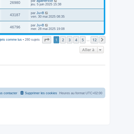
par
agathersse
26980
jeu. 5 juin 2025 15:38
par
Ju+B
43187
ven. 30 mai 2025 08:35
par
Ju+B
46796
mer. 28 mai 2025 19:08
Page
1
sur
12
1
2
3
4
5
12
Suivante
ujets comme lus
• 280 sujets
…
Aller à
s contacter
Supprimer les cookies
Heures au format
UTC+02:00