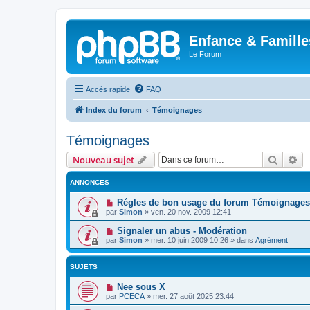
Enfance & Famille
Le Forum
Accès rapide
FAQ
Index du forum
Témoignages
Témoignages
Recher
Re
Nouveau sujet
ANNONCES
Régles de bon usage du forum Témoignages [
par
Simon
»
ven. 20 nov. 2009 12:41
Signaler un abus - Modération
par
Simon
»
mer. 10 juin 2009 10:26
» dans
Agrément
SUJETS
Nee sous X
par
PCECA
»
mer. 27 août 2025 23:44