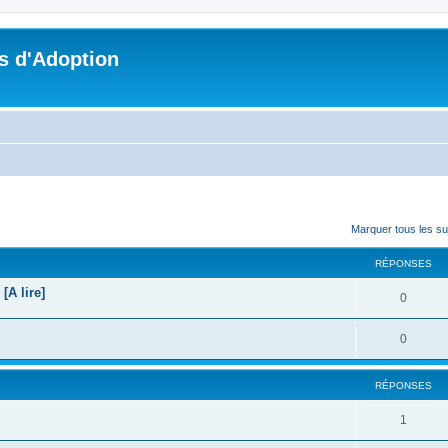
s d'Adoption
cher
cherche avancée
Marquer tous les s
RÉPONSES
A lire]
0
0
RÉPONSES
1