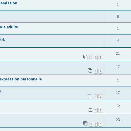
ansmission
1
8
ue adulte
1
️⚠️
4
21
1
2
3
17
1
2
 expression personnelle
1
e
17
1
2
12
1
2
23
1
2
3