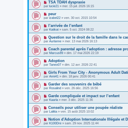
TSA TDAH dyspraxie
par
lucie21
»
mer. 15 juil. 2026 16:15
peur
par
izabel22
»
ven. 30 oct. 2015 10:54
l’arrivée de l’enfant
par
Katikat
»
sam. 5 oct. 2024 08:22
Question sur le droit de la famille dans le c
par
Aurlanne
»
mer. 13 mai 2026 16:13
Coach parental après l'adoption : adresse pro
par
Marcus89
»
dim. 17 mai 2026 22:19
Adoption
par
Taneo07
»
dim. 12 avr. 2026 22:41
Girls From Your City - Anonymous Adult Dati
par
Anni41
»
dim. 18 janv. 2026 00:41
Garder des souvenirs de bébé
par
Rosalind
»
ven. 26 déc. 2025 16:56
Garde compliquée et impact sur l’enfant
par
Kaarla
»
mer. 3 déc. 2025 11:36
Conseils pour utiliser une poupée réaliste
par
Lalitta
»
ven. 15 août 2025 10:02
Notion d'Adoption Internationale Illégale et 
par
K100Dre
»
sam. 29 nov. 2025 11:44