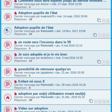
Comment vous faire espérer jusqu’au dernier moment …
Dernier message par
Amzer
«
mar. 27 sept. 2016 12:56
Réponses :
2
Adoption pupille de l'état
Dernier message par
kaakook29
«
mer. 14 sept. 2016 19:06
Réponses :
18
1
2
Adoption pupille de l'état
Dernier message par
Patricia01
«
dim. 19 févr. 2017 23:08
Réponses :
24
1
2
3
en route vers l'inconnu dans le 59
Dernier message par
Patricia01
«
jeu. 5 mai 2016 12:14
Réponses :
5
Je suis adoptée et je le vis bien
Dernier message par
tendresse
«
mar. 3 mai 2016 14:35
Réponses :
14
1
2
possibilité de retrouver quelqu'un
Dernier message par
jujuplantec
«
jeu. 21 avr. 2016 15:39
Réponses :
2
Enfant né sous X
Dernier message par
Patricia01
«
lun. 28 mars 2016 16:26
Réponses :
8
adoption par un(e) célibataire vivant seul(e)
Dernier message par
Patricia01
«
jeu. 31 déc. 2015 01:15
Réponses :
38
1
2
3
4
Video sur adoption
Dernier message par
Marie J
«
jeu. 24 déc. 2015 15:35