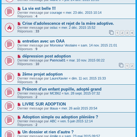
La vie est belle !!!
Dernier message par
courage
«
mer. 23 déc. 2015 10:14
Réponses :
4
Crise d'adolescence et rejet de la mère adoptive.
Dernier message par
osluc
«
mer. 2 déc. 2015 15:52
Réponses :
33
1
2
3
4
entretien avec un OAA
Dernier message par
Monsieur Vestiaire
«
sam. 14 nov. 2015 21:01
Réponses :
9
dépression post adoption
Dernier message par
Patricia01
«
mar. 10 nov. 2015 00:22
Réponses :
10
1
2
2ème projet adoption
Dernier message par
LaureXavier
«
dim. 11 oct. 2015 15:33
Réponses :
8
Prénom d'un enfant pupille, adopté grand
Dernier message par
MCB62
«
lun. 28 sept. 2015 07:32
Réponses :
2
LIVRE SUR ADOPTION
Dernier message par
titaua
«
mer. 26 août 2015 20:54
Adoption simple ou adoption plénière ?
Dernier message par
ABC
«
ven. 5 juin 2015 12:14
Réponses :
2
Un dossier et rien d'autre ?
Dernier message par
émilie n
«
sam. 23 mai 2015 09:57