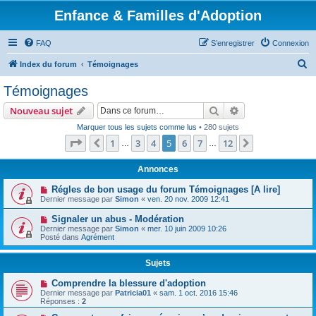
Enfance & Familles d'Adoption
FAQ
S’enregistrer
Connexion
R
Index du forum
Témoignages
e
Témoignages
c
Rechercher
Recherche avanc
Nouveau sujet
h
Marquer tous les sujets comme lus
• 280 sujets
e
Page
5
sur
12
1
3
4
5
6
7
12
Précédente
Suivante
…
…
r
c
Annonces
h
Régles de bon usage du forum Témoignages [A lire]
Dernier message par
Simon
«
ven. 20 nov. 2009 12:41
e
r
Signaler un abus - Modération
Dernier message par
Simon
«
mer. 10 juin 2009 10:26
Posté dans
Agrément
Sujets
Comprendre la blessure d'adoption
Dernier message par
Patricia01
«
sam. 1 oct. 2016 15:46
Réponses :
2