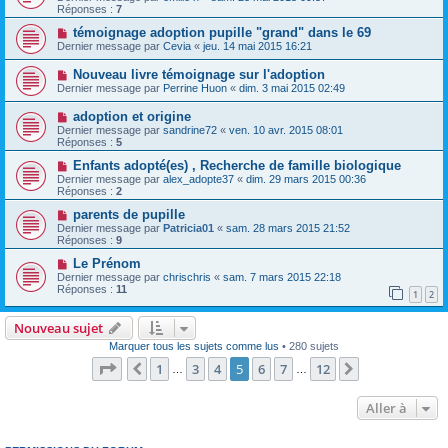
Réponses :
7
témoignage adoption pupille "grand" dans le 69
Dernier message par
Cevia
«
jeu. 14 mai 2015 16:21
Nouveau livre témoignage sur l'adoption
Dernier message par
Perrine Huon
«
dim. 3 mai 2015 02:49
adoption et origine
Dernier message par
sandrine72
«
ven. 10 avr. 2015 08:01
Réponses :
5
Enfants adopté(es) , Recherche de famille biologique
Dernier message par
alex_adopte37
«
dim. 29 mars 2015 00:36
Réponses :
2
parents de pupille
Dernier message par
Patricia01
«
sam. 28 mars 2015 21:52
Réponses :
9
Le Prénom
Dernier message par
chrischris
«
sam. 7 mars 2015 22:18
Réponses :
11
1
2
Nouveau sujet
Marquer tous les sujets comme lus
• 280 sujets
Page
5
sur
12
1
3
4
5
6
7
12
Précédente
Suivante
…
…
Aller à