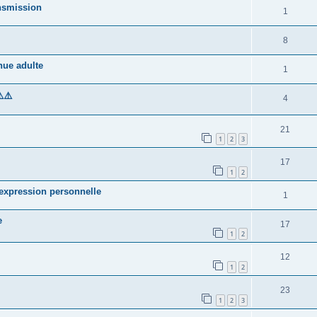
ansmission
1
8
ue adulte
1
️⚠️
4
21
1
2
3
17
1
2
 expression personnelle
1
e
17
1
2
12
1
2
23
1
2
3