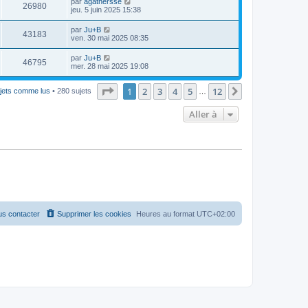
par
agathersse
26980
jeu. 5 juin 2025 15:38
par
Ju+B
43183
ven. 30 mai 2025 08:35
par
Ju+B
46795
mer. 28 mai 2025 19:08
Page
1
sur
12
1
2
3
4
5
12
Suivante
ujets comme lus
• 280 sujets
…
Aller à
s contacter
Supprimer les cookies
Heures au format
UTC+02:00