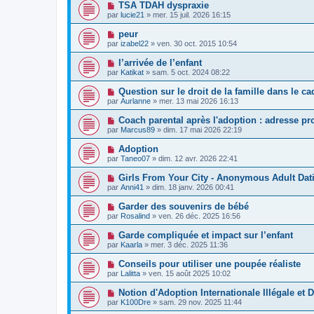
TSA TDAH dyspraxie
par
lucie21
»
mer. 15 juil. 2026 16:15
peur
par
izabel22
»
ven. 30 oct. 2015 10:54
l’arrivée de l’enfant
par
Katikat
»
sam. 5 oct. 2024 08:22
Question sur le droit de la famille dans le c
par
Aurlanne
»
mer. 13 mai 2026 16:13
Coach parental après l'adoption : adresse pro
par
Marcus89
»
dim. 17 mai 2026 22:19
Adoption
par
Taneo07
»
dim. 12 avr. 2026 22:41
Girls From Your City - Anonymous Adult Dati
par
Anni41
»
dim. 18 janv. 2026 00:41
Garder des souvenirs de bébé
par
Rosalind
»
ven. 26 déc. 2025 16:56
Garde compliquée et impact sur l’enfant
par
Kaarla
»
mer. 3 déc. 2025 11:36
Conseils pour utiliser une poupée réaliste
par
Lalitta
»
ven. 15 août 2025 10:02
Notion d'Adoption Internationale Illégale et 
par
K100Dre
»
sam. 29 nov. 2025 11:44