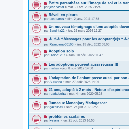
Petite parenthèse sur l’image de soi et la tr
par
jean-victor
»
mar. 21 oct. 2025 21:24
Réveil en pleurs
par
Les damis
»
dim. 2 janv. 2011 17:38
Un nouveau témoignage d'une adoptée deven
par
Sandrita22
»
jeu. 28 mars 2024 12:27
⚠️ ⚠️⚠️⚠️Messages pour les adoptant(e)s⚠️⚠️⚠
par
Raimoana-53100
»
jeu. 15 déc. 2022 08:03
Adoption solo
par
Didine1287
»
sam. 10 déc. 2022 11:47
Les adoptions peuvent aussi réussir!!!!
par
mohan
»
jeu. 8 nov. 2012 14:50
L’adaptation de l’enfant passe aussi par son
par
Aurlanne
»
mer. 27 août 2025 14:06
21 ans, adopté à 2 mois - Retour d'expérienc
par
roadtobejita
»
mer. 4 mars 2020 05:28
Jumeaux Mananjary Madagascar
par
gazelle34
»
sam. 24 juin 2017 22:20
problèmes scolaires
par
lysiane
»
lun. 21 oct. 2013 16:55