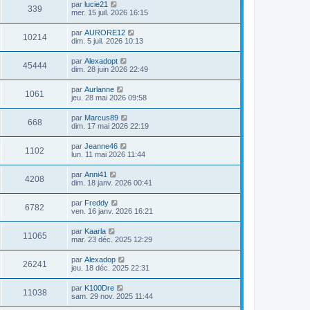
par
lucie21
339
mer. 15 juil. 2026 16:15
par
AURORE12
10214
dim. 5 juil. 2026 10:13
par
Alexadopt
45444
dim. 28 juin 2026 22:49
par
Aurlanne
1061
jeu. 28 mai 2026 09:58
par
Marcus89
668
dim. 17 mai 2026 22:19
par
Jeanne46
1102
lun. 11 mai 2026 11:44
par
Anni41
4208
dim. 18 janv. 2026 00:41
par
Freddy
6782
ven. 16 janv. 2026 16:21
par
Kaarla
11065
mar. 23 déc. 2025 12:29
par
Alexadop
26241
jeu. 18 déc. 2025 22:31
par
K100Dre
11038
sam. 29 nov. 2025 11:44