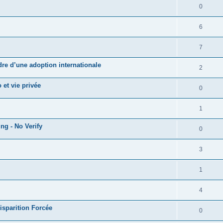
0
6
7
adre d’une adoption internationale
2
 et vie privée
0
1
ng - No Verify
0
3
1
4
Disparition Forcée
0