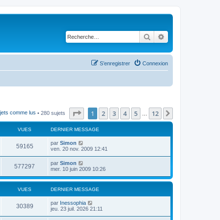
Rechercher
Recherche avancé
S’enregistrer
Connexion
Page
1
sur
12
1
2
3
4
5
12
Suivante
ujets comme lus
• 280 sujets
…
VUES
DERNIER MESSAGE
par
Simon
59165
ven. 20 nov. 2009 12:41
par
Simon
577297
mer. 10 juin 2009 10:26
VUES
DERNIER MESSAGE
par
Inessophia
30389
jeu. 23 juil. 2026 21:11