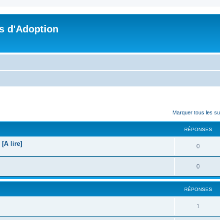
s d'Adoption
cher
cherche avancée
Marquer tous les s
RÉPONSES
A lire]
0
0
RÉPONSES
1