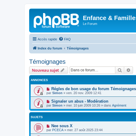
Enfance & Famille
Le Forum
Accès rapide
FAQ
Index du forum
Témoignages
Témoignages
Recher
Re
Nouveau sujet
ANNONCES
Régles de bon usage du forum Témoignages [
par
Simon
»
ven. 20 nov. 2009 12:41
Signaler un abus - Modération
par
Simon
»
mer. 10 juin 2009 10:26
» dans
Agrément
SUJETS
Nee sous X
par
PCECA
»
mer. 27 août 2025 23:44