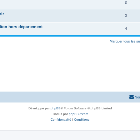
0
oir
3
tion hors département
4
Marquer tous les s
Nou
Développé par
phpBB
® Forum Software © phpBB Limited
Traduit par
phpBB-fr.com
Confidentialité
|
Conditions