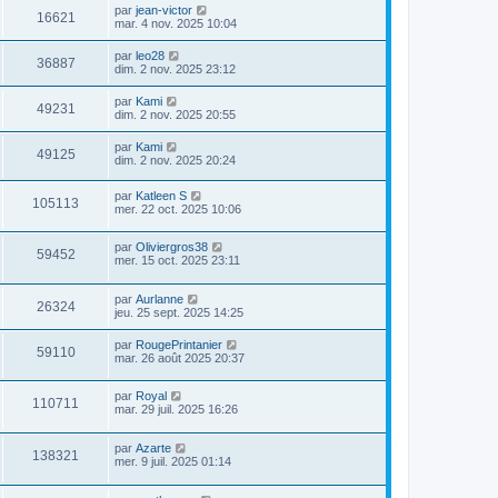
par
jean-victor
16621
mar. 4 nov. 2025 10:04
par
leo28
36887
dim. 2 nov. 2025 23:12
par
Kami
49231
dim. 2 nov. 2025 20:55
par
Kami
49125
dim. 2 nov. 2025 20:24
par
Katleen S
105113
mer. 22 oct. 2025 10:06
par
Oliviergros38
59452
mer. 15 oct. 2025 23:11
par
Aurlanne
26324
jeu. 25 sept. 2025 14:25
par
RougePrintanier
59110
mar. 26 août 2025 20:37
par
Royal
110711
mar. 29 juil. 2025 16:26
par
Azarte
138321
mer. 9 juil. 2025 01:14