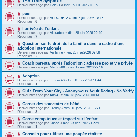
TSA TDAH dyspraxie
Dernier message par
lucie21
«
mer. 15 juil. 2026 16:15
peur
Dernier message par
AURORE12
«
dim. 5 juil. 2026 10:13
Réponses :
6
l’arrivée de l’enfant
Dernier message par
Alexadopt
«
dim. 28 juin 2026 22:49
Réponses :
7
Question sur le droit de la famille dans le cadre d’une
adoption internationale
Dernier message par
Aurlanne
«
jeu. 28 mai 2026 09:58
Réponses :
2
Coach parental après l'adoption : adresse pro et vie privée
Dernier message par
Marcus89
«
dim. 17 mai 2026 22:19
Adoption
Dernier message par
Jeanne46
«
lun. 11 mai 2026 11:44
Réponses :
1
Girls From Your City - Anonymous Adult Dating - No Verify
Dernier message par
Anni41
«
dim. 18 janv. 2026 00:41
Garder des souvenirs de bébé
Dernier message par
Freddy
«
ven. 16 janv. 2026 16:21
Réponses :
3
Garde compliquée et impact sur l’enfant
Dernier message par
Kaarla
«
mar. 23 déc. 2025 12:29
Réponses :
1
Conseils pour utiliser une poupée réaliste