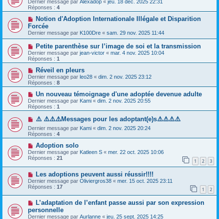
Dernier message par
Alexadop
«
jeu. 18 déc. 2025 22:31
Réponses :
4
Notion d'Adoption Internationale Illégale et Disparition
Forcée
Dernier message par
K100Dre
«
sam. 29 nov. 2025 11:44
Petite parenthèse sur l’image de soi et la transmission
Dernier message par
jean-victor
«
mar. 4 nov. 2025 10:04
Réponses :
1
Réveil en pleurs
Dernier message par
leo28
«
dim. 2 nov. 2025 23:12
Réponses :
8
Un nouveau témoignage d'une adoptée devenue adulte
Dernier message par
Kami
«
dim. 2 nov. 2025 20:55
Réponses :
1
⚠️ ⚠️⚠️⚠️Messages pour les adoptant(e)s⚠️⚠️⚠️⚠️
Dernier message par
Kami
«
dim. 2 nov. 2025 20:24
Réponses :
4
Adoption solo
Dernier message par
Katleen S
«
mer. 22 oct. 2025 10:06
Réponses :
21
1
2
3
Les adoptions peuvent aussi réussir!!!!
Dernier message par
Oliviergros38
«
mer. 15 oct. 2025 23:11
Réponses :
17
1
2
L’adaptation de l’enfant passe aussi par son expression
personnelle
Dernier message par
Aurlanne
«
jeu. 25 sept. 2025 14:25