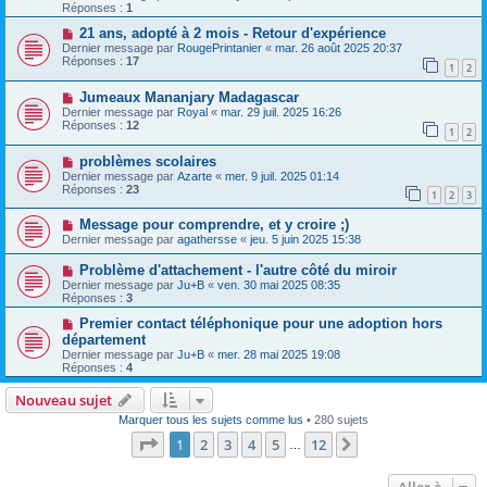
Réponses :
1
21 ans, adopté à 2 mois - Retour d'expérience
Dernier message par
RougePrintanier
«
mar. 26 août 2025 20:37
Réponses :
17
1
2
Jumeaux Mananjary Madagascar
Dernier message par
Royal
«
mar. 29 juil. 2025 16:26
Réponses :
12
1
2
problèmes scolaires
Dernier message par
Azarte
«
mer. 9 juil. 2025 01:14
Réponses :
23
1
2
3
Message pour comprendre, et y croire ;)
Dernier message par
agathersse
«
jeu. 5 juin 2025 15:38
Problème d'attachement - l'autre côté du miroir
Dernier message par
Ju+B
«
ven. 30 mai 2025 08:35
Réponses :
3
Premier contact téléphonique pour une adoption hors
département
Dernier message par
Ju+B
«
mer. 28 mai 2025 19:08
Réponses :
4
Nouveau sujet
Marquer tous les sujets comme lus
• 280 sujets
Page
1
sur
12
1
2
3
4
5
12
Suivante
…