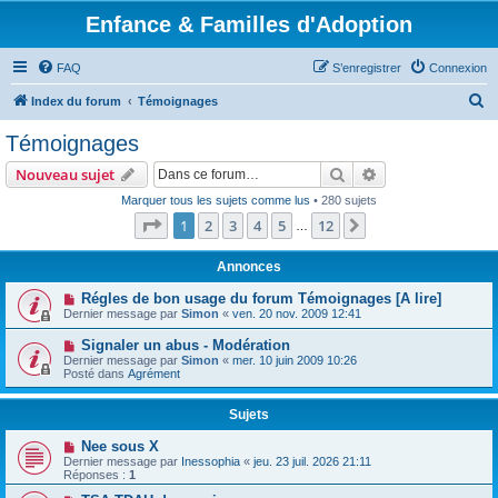
Enfance & Familles d'Adoption
FAQ
S’enregistrer
Connexion
R
Index du forum
Témoignages
e
Témoignages
c
Rechercher
Recherche avanc
Nouveau sujet
h
Marquer tous les sujets comme lus
• 280 sujets
e
Page
1
sur
12
1
2
3
4
5
12
Suivante
…
r
c
Annonces
h
Régles de bon usage du forum Témoignages [A lire]
Dernier message par
Simon
«
ven. 20 nov. 2009 12:41
e
r
Signaler un abus - Modération
Dernier message par
Simon
«
mer. 10 juin 2009 10:26
Posté dans
Agrément
Sujets
Nee sous X
Dernier message par
Inessophia
«
jeu. 23 juil. 2026 21:11
Réponses :
1