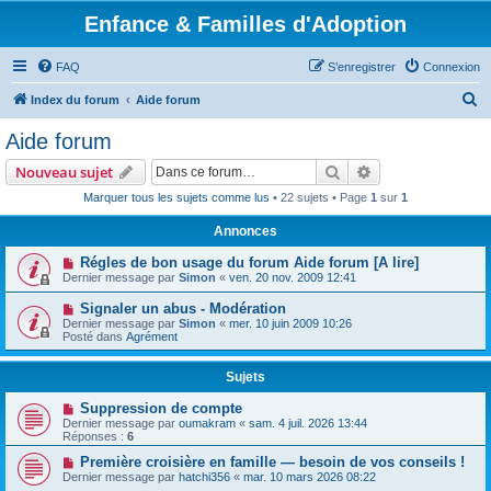
Enfance & Familles d'Adoption
FAQ
S’enregistrer
Connexion
R
Index du forum
Aide forum
e
Aide forum
c
Rechercher
Recherche avanc
Nouveau sujet
h
Marquer tous les sujets comme lus
• 22 sujets • Page
1
sur
1
e
Annonces
r
c
Régles de bon usage du forum Aide forum [A lire]
Dernier message par
Simon
«
ven. 20 nov. 2009 12:41
h
Signaler un abus - Modération
e
Dernier message par
Simon
«
mer. 10 juin 2009 10:26
r
Posté dans
Agrément
Sujets
Suppression de compte
Dernier message par
oumakram
«
sam. 4 juil. 2026 13:44
Réponses :
6
Première croisière en famille — besoin de vos conseils !
Dernier message par
hatchi356
«
mar. 10 mars 2026 08:22