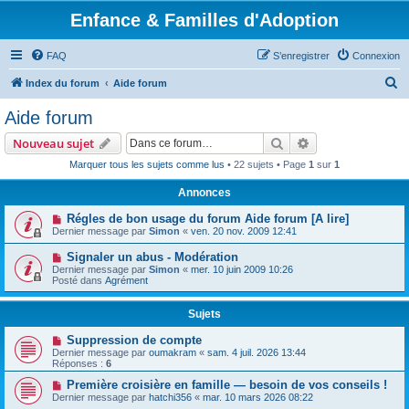
Enfance & Familles d'Adoption
FAQ
S’enregistrer
Connexion
R
Index du forum
Aide forum
e
Aide forum
c
Rechercher
Recherche avanc
Nouveau sujet
h
Marquer tous les sujets comme lus
• 22 sujets • Page
1
sur
1
e
Annonces
r
c
Régles de bon usage du forum Aide forum [A lire]
Dernier message par
Simon
«
ven. 20 nov. 2009 12:41
h
Signaler un abus - Modération
e
Dernier message par
Simon
«
mer. 10 juin 2009 10:26
r
Posté dans
Agrément
Sujets
Suppression de compte
Dernier message par
oumakram
«
sam. 4 juil. 2026 13:44
Réponses :
6
Première croisière en famille — besoin de vos conseils !
Dernier message par
hatchi356
«
mar. 10 mars 2026 08:22