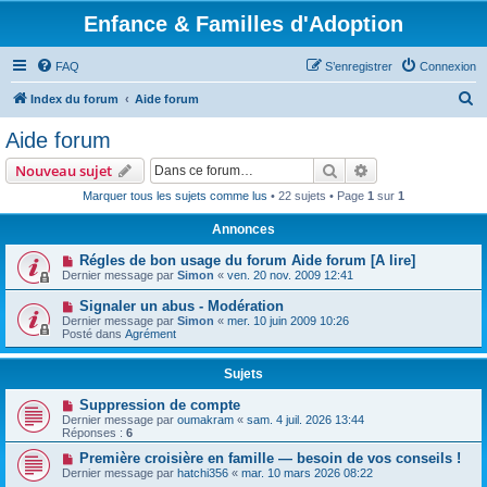
Enfance & Familles d'Adoption
FAQ
S’enregistrer
Connexion
R
Index du forum
Aide forum
e
Aide forum
c
Rechercher
Recherche avanc
Nouveau sujet
h
Marquer tous les sujets comme lus
• 22 sujets • Page
1
sur
1
e
Annonces
r
c
Régles de bon usage du forum Aide forum [A lire]
Dernier message par
Simon
«
ven. 20 nov. 2009 12:41
h
Signaler un abus - Modération
e
Dernier message par
Simon
«
mer. 10 juin 2009 10:26
r
Posté dans
Agrément
Sujets
Suppression de compte
Dernier message par
oumakram
«
sam. 4 juil. 2026 13:44
Réponses :
6
Première croisière en famille — besoin de vos conseils !
Dernier message par
hatchi356
«
mar. 10 mars 2026 08:22