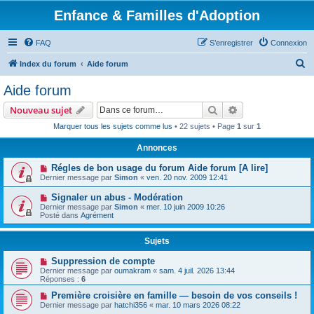
Enfance & Familles d'Adoption
FAQ
S’enregistrer
Connexion
R
Index du forum
Aide forum
e
Aide forum
c
Rechercher
Recherche avanc
Nouveau sujet
h
Marquer tous les sujets comme lus
• 22 sujets • Page
1
sur
1
e
Annonces
r
c
Régles de bon usage du forum Aide forum [A lire]
Dernier message par
Simon
«
ven. 20 nov. 2009 12:41
h
Signaler un abus - Modération
e
Dernier message par
Simon
«
mer. 10 juin 2009 10:26
r
Posté dans
Agrément
Sujets
Suppression de compte
Dernier message par
oumakram
«
sam. 4 juil. 2026 13:44
Réponses :
6
Première croisière en famille — besoin de vos conseils !
Dernier message par
hatchi356
«
mar. 10 mars 2026 08:22