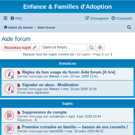
Enfance & Familles d'Adoption
FAQ
S’enregistrer
Connexion
R
Index du forum
Aide forum
e
Aide forum
c
Rechercher
Recherche avanc
Nouveau sujet
h
Marquer tous les sujets comme lus
• 22 sujets • Page
1
sur
1
e
Annonces
r
c
Régles de bon usage du forum Aide forum [A lire]
Dernier message par
Simon
«
ven. 20 nov. 2009 12:41
h
Signaler un abus - Modération
e
Dernier message par
Simon
«
mer. 10 juin 2009 10:26
r
Posté dans
Agrément
Sujets
Suppression de compte
Dernier message par
oumakram
«
sam. 4 juil. 2026 13:44
Réponses :
6
Première croisière en famille — besoin de vos conseils !
Dernier message par
hatchi356
«
mar. 10 mars 2026 08:22