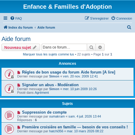
Enfance & Familles d'Adoption
FAQ
S’enregistrer
Connexion
R
Index du forum
Aide forum
e
Aide forum
c
Rechercher
Recherche avanc
Nouveau sujet
h
Marquer tous les sujets comme lus
• 22 sujets • Page
1
sur
1
e
Annonces
r
c
Régles de bon usage du forum Aide forum [A lire]
Dernier message par
Simon
«
ven. 20 nov. 2009 12:41
h
Signaler un abus - Modération
e
Dernier message par
Simon
«
mer. 10 juin 2009 10:26
r
Posté dans
Agrément
Sujets
Suppression de compte
Dernier message par
oumakram
«
sam. 4 juil. 2026 13:44
Réponses :
6
Première croisière en famille — besoin de vos conseils !
Dernier message par
hatchi356
«
mar. 10 mars 2026 08:22