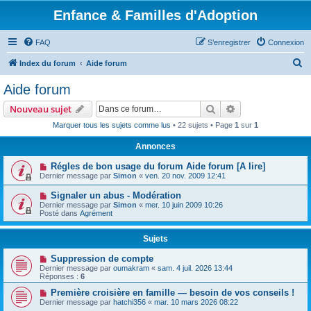
Enfance & Familles d'Adoption
FAQ
S’enregistrer
Connexion
R
Index du forum
Aide forum
e
Aide forum
c
Rechercher
Recherche avanc
Nouveau sujet
h
Marquer tous les sujets comme lus
• 22 sujets • Page
1
sur
1
e
Annonces
r
c
Régles de bon usage du forum Aide forum [A lire]
Dernier message par
Simon
«
ven. 20 nov. 2009 12:41
h
Signaler un abus - Modération
e
Dernier message par
Simon
«
mer. 10 juin 2009 10:26
r
Posté dans
Agrément
Sujets
Suppression de compte
Dernier message par
oumakram
«
sam. 4 juil. 2026 13:44
Réponses :
6
Première croisière en famille — besoin de vos conseils !
Dernier message par
hatchi356
«
mar. 10 mars 2026 08:22