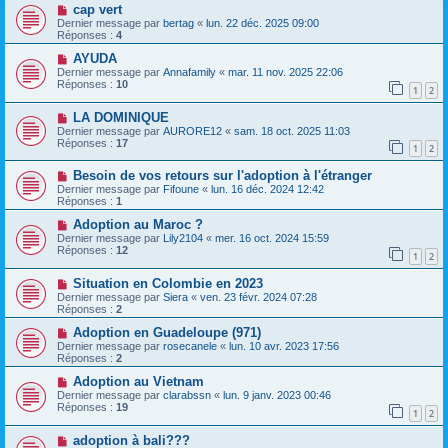
cap vert
Dernier message par
bertag
«
lun. 22 déc. 2025 09:00
Réponses :
4
AYUDA
Dernier message par
Annafamily
«
mar. 11 nov. 2025 22:06
Réponses :
10
1
2
LA DOMINIQUE
Dernier message par
AURORE12
«
sam. 18 oct. 2025 11:03
Réponses :
17
1
2
Besoin de vos retours sur l'adoption à l'étranger
Dernier message par
Fifoune
«
lun. 16 déc. 2024 12:42
Réponses :
1
Adoption au Maroc ?
Dernier message par
Lily2104
«
mer. 16 oct. 2024 15:59
Réponses :
12
1
2
Situation en Colombie en 2023
Dernier message par
Siera
«
ven. 23 févr. 2024 07:28
Réponses :
2
Adoption en Guadeloupe (971)
Dernier message par
rosecanele
«
lun. 10 avr. 2023 17:56
Réponses :
2
Adoption au Vietnam
Dernier message par
clarabssn
«
lun. 9 janv. 2023 00:46
Réponses :
19
1
2
adoption à bali???