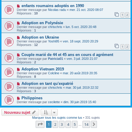
enfants roumains adoptés en 1990
Dernier message par
Nicolas radu
«
mer. 21 oct. 2020 08:07
Réponses :
10
1
2
Adoption en Polynésie
Dernier message par
chrischris
«
lun. 5 oct. 2020 20:48
Réponses :
1
Adoption en Ukraine
Dernier message par
Yoshi95
«
ven. 18 sept. 2020 20:29
Réponses :
12
1
2
Couple marié de 44 et 45 ans en cours d agrément
Dernier message par
Patricia01
«
ven. 3 juil. 2020 21:07
Réponses :
2
Adoption Vietnam 2019
Dernier message par
Colcline
«
mar. 20 août 2019 20:35
Réponses :
8
Adoption en tant qu'expatrié
Dernier message par
chrischris
«
mar. 30 juil. 2019 22:32
Réponses :
3
Philippines
Dernier message par
cecilette
«
dim. 30 juin 2019 15:40
Nouveau sujet
Marquer tous les sujets comme lus
• 331 sujets
Page
1
sur
14
1
2
3
4
5
14
Suivante
…