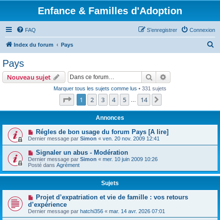
Enfance & Familles d'Adoption
FAQ
S’enregistrer
Connexion
R
Index du forum
Pays
e
Pays
c
Rechercher
Recherche avanc
Nouveau sujet
h
Marquer tous les sujets comme lus
• 331 sujets
e
Page
1
sur
14
1
2
3
4
5
14
Suivante
…
r
c
Annonces
h
Régles de bon usage du forum Pays [A lire]
Dernier message par
Simon
«
ven. 20 nov. 2009 12:41
e
r
Signaler un abus - Modération
Dernier message par
Simon
«
mer. 10 juin 2009 10:26
Posté dans
Agrément
Sujets
Projet d’expatriation et vie de famille : vos retours
d’expérience
Dernier message par
hatchi356
«
mar. 14 avr. 2026 07:01