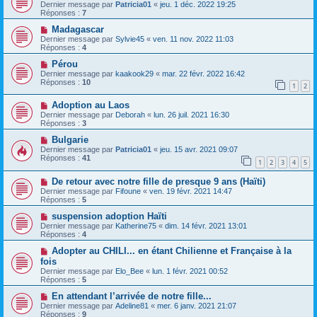
Dernier message par
Patricia01
«
jeu. 1 déc. 2022 19:25
Réponses :
7
Madagascar
Dernier message par
Sylvie45
«
ven. 11 nov. 2022 11:03
Réponses :
4
Pérou
Dernier message par
kaakook29
«
mar. 22 févr. 2022 16:42
Réponses :
10
1
2
Adoption au Laos
Dernier message par
Deborah
«
lun. 26 juil. 2021 16:30
Réponses :
3
Bulgarie
Dernier message par
Patricia01
«
jeu. 15 avr. 2021 09:07
Réponses :
41
1
2
3
4
5
De retour avec notre fille de presque 9 ans (Haïti)
Dernier message par
Fifoune
«
ven. 19 févr. 2021 14:47
Réponses :
5
suspension adoption Haïti
Dernier message par
Katherine75
«
dim. 14 févr. 2021 13:01
Réponses :
4
Adopter au CHILI... en étant Chilienne et Française à la
fois
Dernier message par
Elo_Bee
«
lun. 1 févr. 2021 00:52
Réponses :
5
En attendant l’arrivée de notre fille...
Dernier message par
Adeline81
«
mer. 6 janv. 2021 21:07
Réponses :
9