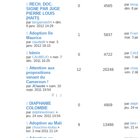
RECH. DOC.
par
berg
0
4565
SIGNE PAR JUGE
dim. 8 ja
PIERRE LOUIS
(HAITI)
par
bergamote54
»
dim.
8 janv. 2012 14:29
Adoption Ile
par
Fram
1
5837
Maurice
mar. 3 ja
par
claudiaM
»
mar. 3
janv. 2012 18:15
bénin
par
CAU
0
4722
par
CAUBELIO
»
mer. 7
mer. 7 d
déc. 2011 16:25
Attention aux
par
chop
12
20248
propositions
ven. 2 d
venant du
Cameroun !
par
JClaude
»
sam. 10
sept. 2011 19:54
1
2
DIAPHANIE
par
delp
0
4909
COLOMBIE
jeu. 24 n
par
delphineetmarc
»
jeu. 24 nov. 2011 14:54
Adoption au Mali
par
loke
9
13486
par
chouchou-loulou
»
lun. 21 n
lun. 2 mai 2011 21:14