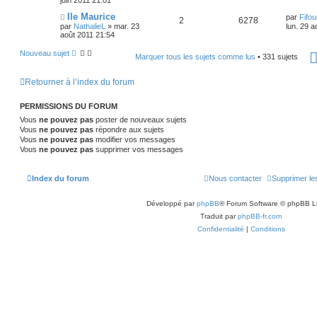
Ile Maurice
par
Fifo
2
6278
par
NathalieL
»
mar. 23
lun. 29 a
août 2011 21:54
Nouveau sujet
Marquer tous les sujets comme lus
• 331 sujets
Retourner à l’index du forum
PERMISSIONS DU FORUM
Vous
ne pouvez pas
poster de nouveaux sujets
Vous
ne pouvez pas
répondre aux sujets
Vous
ne pouvez pas
modifier vos messages
Vous
ne pouvez pas
supprimer vos messages
Index du forum
Nous contacter
Supprimer le
Développé par
phpBB
® Forum Software © phpBB L
Traduit par
phpBB-fr.com
Confidentialité
|
Conditions