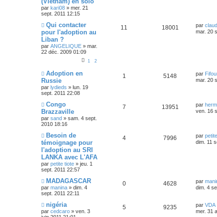
(Vietnam) en solo
par
kari08
»
mer. 21
sept. 2011 12:15
Qui contacter
par
claud
11
18001
pour l'adoption au
mar. 20 
Liban ?
par
ANGELIQUE
»
mar.
22 déc. 2009 01:09
1
2
Adoption en
par
Fifo
1
5148
Russie
mar. 20 
par
lydieds
»
lun. 19
sept. 2011 22:08
Congo
par
herm
7
13951
Brazzaville
ven. 16 
par
sand
»
sam. 4 sept.
2010 18:16
Besoin de
par
petite
4
7996
témoignage pour
dim. 11 s
l'adoption au SRI
LANKA avec L'AFA
par
petite tiote
»
jeu. 1
sept. 2011 22:57
MADAGASCAR
par
mani
0
4628
par
manina
»
dim. 4
dim. 4 se
sept. 2011 22:11
nigéria
par
VDA
5
9235
par
cedcaro
»
ven. 3
mer. 31 
juin 2011 21:01