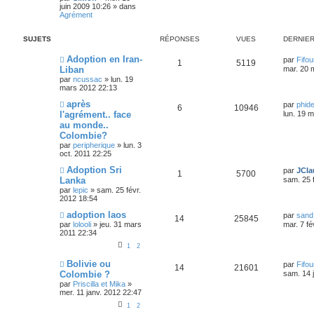
juin 2009 10:26
» dans
Agrément
SUJETS
RÉPONSES
VUES
DERNIE
Adoption en Iran-
par
Fifo
1
5119
Liban
mar. 20 
par
ncussac
»
lun. 19
mars 2012 22:13
après
par
phide
6
10946
l'agrément.. face
lun. 19 
au monde..
Colombie?
par
peripherique
»
lun. 3
oct. 2011 22:25
Adoption Sri
par
JCla
1
5700
Lanka
sam. 25 
par
lepic
»
sam. 25 févr.
2012 18:54
adoption laos
par
sand
14
25845
par
lolooli
»
jeu. 31 mars
mar. 7 fé
2011 22:34
1
2
Bolivie ou
par
Fifo
14
21601
Colombie ?
sam. 14 
par
Priscilla et Mika
»
mer. 11 janv. 2012 22:47
1
2