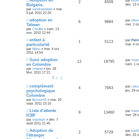
Adoption en
par
brun
2
6509
Bulgarie.
dim. 13 
par
sandraetalain
»
mar.
5 juil. 2011 22:20
adoption en
par
elise
6
9884
Taïwan
mer. 2 n
par
Cécilita
»
sam. 13
nov. 2010 12:44
enfant à
par
Patr
1
5113
particularité
mar. 4 oc
par
bibou
»
mar. 4 oct.
2011 14:54
Suivi adoption
par
rman
12
18795
en Colombie
sam. 1 o
par
rmanal
»
lun. 28
févr. 2011 17:21
1
2
complément
par
cato
4
7663
psychologique
jeu. 29 s
Colombie
par
lilyrose44
»
mar. 20
sept. 2011 23:15
Liste d'attente
par
mast
9
13460
ICBF
mer. 28 
par
masteph
»
dim. 7
août 2011 21:45
Adoption de
par
kari0
2
5729
l'étranger
dim. 25 