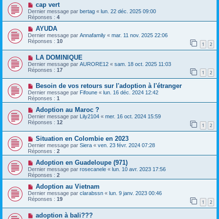
cap vert
Dernier message par
bertag
«
lun. 22 déc. 2025 09:00
Réponses :
4
AYUDA
Dernier message par
Annafamily
«
mar. 11 nov. 2025 22:06
Réponses :
10
1
2
LA DOMINIQUE
Dernier message par
AURORE12
«
sam. 18 oct. 2025 11:03
Réponses :
17
1
2
Besoin de vos retours sur l'adoption à l'étranger
Dernier message par
Fifoune
«
lun. 16 déc. 2024 12:42
Réponses :
1
Adoption au Maroc ?
Dernier message par
Lily2104
«
mer. 16 oct. 2024 15:59
Réponses :
12
1
2
Situation en Colombie en 2023
Dernier message par
Siera
«
ven. 23 févr. 2024 07:28
Réponses :
2
Adoption en Guadeloupe (971)
Dernier message par
rosecanele
«
lun. 10 avr. 2023 17:56
Réponses :
2
Adoption au Vietnam
Dernier message par
clarabssn
«
lun. 9 janv. 2023 00:46
Réponses :
19
1
2
adoption à bali???