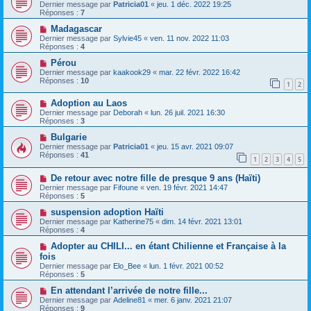
Dernier message par
Patricia01
«
jeu. 1 déc. 2022 19:25
Réponses :
7
Madagascar
Dernier message par
Sylvie45
«
ven. 11 nov. 2022 11:03
Réponses :
4
Pérou
Dernier message par
kaakook29
«
mar. 22 févr. 2022 16:42
Réponses :
10
1
2
Adoption au Laos
Dernier message par
Deborah
«
lun. 26 juil. 2021 16:30
Réponses :
3
Bulgarie
Dernier message par
Patricia01
«
jeu. 15 avr. 2021 09:07
Réponses :
41
1
2
3
4
5
De retour avec notre fille de presque 9 ans (Haïti)
Dernier message par
Fifoune
«
ven. 19 févr. 2021 14:47
Réponses :
5
suspension adoption Haïti
Dernier message par
Katherine75
«
dim. 14 févr. 2021 13:01
Réponses :
4
Adopter au CHILI... en étant Chilienne et Française à la
fois
Dernier message par
Elo_Bee
«
lun. 1 févr. 2021 00:52
Réponses :
5
En attendant l’arrivée de notre fille...
Dernier message par
Adeline81
«
mer. 6 janv. 2021 21:07
Réponses :
9