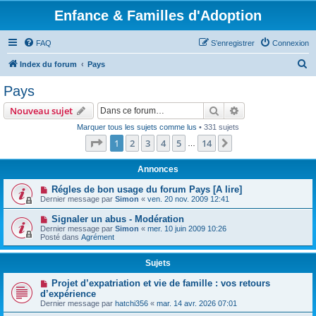
Enfance & Familles d'Adoption
FAQ
S’enregistrer
Connexion
R
Index du forum
Pays
e
Pays
c
Rechercher
Recherche avanc
Nouveau sujet
h
Marquer tous les sujets comme lus
• 331 sujets
e
Page
1
sur
14
1
2
3
4
5
14
Suivante
…
r
c
Annonces
h
Régles de bon usage du forum Pays [A lire]
Dernier message par
Simon
«
ven. 20 nov. 2009 12:41
e
r
Signaler un abus - Modération
Dernier message par
Simon
«
mer. 10 juin 2009 10:26
Posté dans
Agrément
Sujets
Projet d’expatriation et vie de famille : vos retours
d’expérience
Dernier message par
hatchi356
«
mar. 14 avr. 2026 07:01