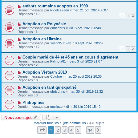
enfants roumains adoptés en 1990
Dernier message par
Nicolas radu
«
mer. 21 oct. 2020 08:07
Réponses :
10
1
2
Adoption en Polynésie
Dernier message par
chrischris
«
lun. 5 oct. 2020 20:48
Réponses :
1
Adoption en Ukraine
Dernier message par
Yoshi95
«
ven. 18 sept. 2020 20:29
Réponses :
12
1
2
Couple marié de 44 et 45 ans en cours d agrément
Dernier message par
Patricia01
«
ven. 3 juil. 2020 21:07
Réponses :
2
Adoption Vietnam 2019
Dernier message par
Colcline
«
mar. 20 août 2019 20:35
Réponses :
8
Adoption en tant qu'expatrié
Dernier message par
chrischris
«
mar. 30 juil. 2019 22:32
Réponses :
3
Philippines
Dernier message par
cecilette
«
dim. 30 juin 2019 15:40
Nouveau sujet
Marquer tous les sujets comme lus
• 331 sujets
Page
1
sur
14
1
2
3
4
5
14
Suivante
…