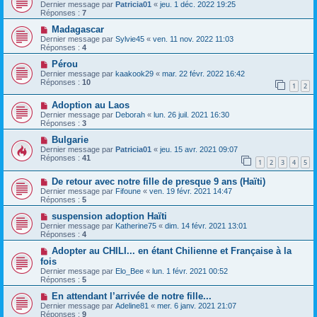
Dernier message par
Patricia01
«
jeu. 1 déc. 2022 19:25
Réponses :
7
Madagascar
Dernier message par
Sylvie45
«
ven. 11 nov. 2022 11:03
Réponses :
4
Pérou
Dernier message par
kaakook29
«
mar. 22 févr. 2022 16:42
Réponses :
10
1
2
Adoption au Laos
Dernier message par
Deborah
«
lun. 26 juil. 2021 16:30
Réponses :
3
Bulgarie
Dernier message par
Patricia01
«
jeu. 15 avr. 2021 09:07
Réponses :
41
1
2
3
4
5
De retour avec notre fille de presque 9 ans (Haïti)
Dernier message par
Fifoune
«
ven. 19 févr. 2021 14:47
Réponses :
5
suspension adoption Haïti
Dernier message par
Katherine75
«
dim. 14 févr. 2021 13:01
Réponses :
4
Adopter au CHILI... en étant Chilienne et Française à la
fois
Dernier message par
Elo_Bee
«
lun. 1 févr. 2021 00:52
Réponses :
5
En attendant l’arrivée de notre fille...
Dernier message par
Adeline81
«
mer. 6 janv. 2021 21:07
Réponses :
9