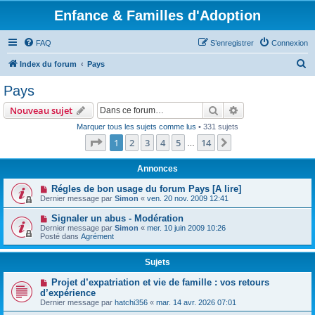
Enfance & Familles d'Adoption
FAQ
S’enregistrer
Connexion
R
Index du forum
Pays
e
Pays
c
Rechercher
Recherche avanc
Nouveau sujet
h
Marquer tous les sujets comme lus
• 331 sujets
e
Page
1
sur
14
1
2
3
4
5
14
Suivante
…
r
c
Annonces
h
Régles de bon usage du forum Pays [A lire]
Dernier message par
Simon
«
ven. 20 nov. 2009 12:41
e
r
Signaler un abus - Modération
Dernier message par
Simon
«
mer. 10 juin 2009 10:26
Posté dans
Agrément
Sujets
Projet d’expatriation et vie de famille : vos retours
d’expérience
Dernier message par
hatchi356
«
mar. 14 avr. 2026 07:01