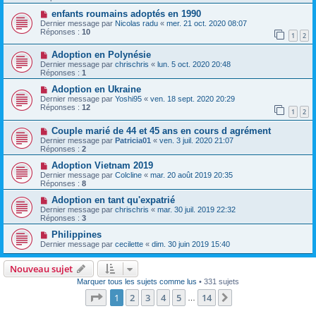
enfants roumains adoptés en 1990
Dernier message par
Nicolas radu
«
mer. 21 oct. 2020 08:07
Réponses :
10
1
2
Adoption en Polynésie
Dernier message par
chrischris
«
lun. 5 oct. 2020 20:48
Réponses :
1
Adoption en Ukraine
Dernier message par
Yoshi95
«
ven. 18 sept. 2020 20:29
Réponses :
12
1
2
Couple marié de 44 et 45 ans en cours d agrément
Dernier message par
Patricia01
«
ven. 3 juil. 2020 21:07
Réponses :
2
Adoption Vietnam 2019
Dernier message par
Colcline
«
mar. 20 août 2019 20:35
Réponses :
8
Adoption en tant qu'expatrié
Dernier message par
chrischris
«
mar. 30 juil. 2019 22:32
Réponses :
3
Philippines
Dernier message par
cecilette
«
dim. 30 juin 2019 15:40
Nouveau sujet
Marquer tous les sujets comme lus
• 331 sujets
Page
1
sur
14
1
2
3
4
5
14
Suivante
…