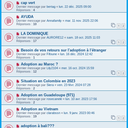
cap vert
Dernier message par
bertag
«
lun. 22 déc. 2025 09:00
Réponses :
4
AYUDA
Dernier message par
Annafamily
«
mar. 11 nov. 2025 22:06
Réponses :
10
1
2
LA DOMINIQUE
Dernier message par
AURORE12
«
sam. 18 oct. 2025 11:03
Réponses :
17
1
2
Besoin de vos retours sur l'adoption à l'étranger
Dernier message par
Fifoune
«
lun. 16 déc. 2024 12:42
Réponses :
1
Adoption au Maroc ?
Dernier message par
Lily2104
«
mer. 16 oct. 2024 15:59
Réponses :
12
1
2
Situation en Colombie en 2023
Dernier message par
Siera
«
ven. 23 févr. 2024 07:28
Réponses :
2
Adoption en Guadeloupe (971)
Dernier message par
rosecanele
«
lun. 10 avr. 2023 17:56
Réponses :
2
Adoption au Vietnam
Dernier message par
clarabssn
«
lun. 9 janv. 2023 00:46
Réponses :
19
1
2
adoption à bali???