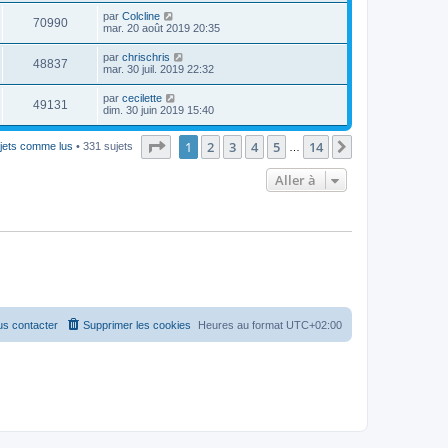
par
Colcline
70990
mar. 20 août 2019 20:35
par
chrischris
48837
mar. 30 juil. 2019 22:32
par
cecilette
49131
dim. 30 juin 2019 15:40
Page
1
sur
14
1
2
3
4
5
14
Suivante
ujets comme lus
• 331 sujets
…
Aller à
s contacter
Supprimer les cookies
Heures au format
UTC+02:00