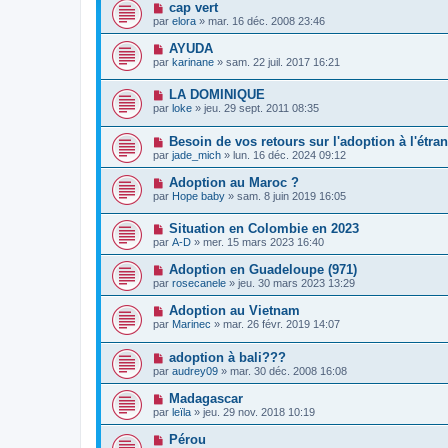
cap vert
par
elora
»
mar. 16 déc. 2008 23:46
AYUDA
par
karinane
»
sam. 22 juil. 2017 16:21
LA DOMINIQUE
par
loke
»
jeu. 29 sept. 2011 08:35
Besoin de vos retours sur l'adoption à l'étra
par
jade_mich
»
lun. 16 déc. 2024 09:12
Adoption au Maroc ?
par
Hope baby
»
sam. 8 juin 2019 16:05
Situation en Colombie en 2023
par
A-D
»
mer. 15 mars 2023 16:40
Adoption en Guadeloupe (971)
par
rosecanele
»
jeu. 30 mars 2023 13:29
Adoption au Vietnam
par
Marinec
»
mar. 26 févr. 2019 14:07
adoption à bali???
par
audrey09
»
mar. 30 déc. 2008 16:08
Madagascar
par
leïla
»
jeu. 29 nov. 2018 10:19
Pérou