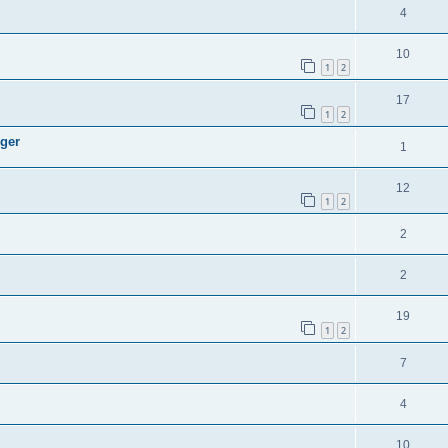
4
10
1
2
17
1
2
nger
1
12
1
2
2
2
19
1
2
7
4
10