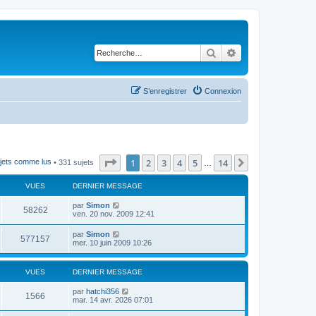
Rechercher
Recherche avancé
S’enregistrer
Connexion
Page
1
sur
14
1
2
3
4
5
14
Suivante
ujets comme lus
• 331 sujets
…
VUES
DERNIER MESSAGE
par
Simon
58262
ven. 20 nov. 2009 12:41
par
Simon
577157
mer. 10 juin 2009 10:26
VUES
DERNIER MESSAGE
par
hatchi356
1566
mar. 14 avr. 2026 07:01