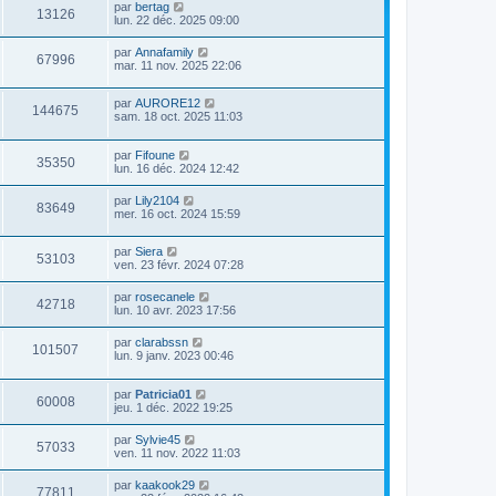
par
bertag
13126
lun. 22 déc. 2025 09:00
par
Annafamily
67996
mar. 11 nov. 2025 22:06
par
AURORE12
144675
sam. 18 oct. 2025 11:03
par
Fifoune
35350
lun. 16 déc. 2024 12:42
par
Lily2104
83649
mer. 16 oct. 2024 15:59
par
Siera
53103
ven. 23 févr. 2024 07:28
par
rosecanele
42718
lun. 10 avr. 2023 17:56
par
clarabssn
101507
lun. 9 janv. 2023 00:46
par
Patricia01
60008
jeu. 1 déc. 2022 19:25
par
Sylvie45
57033
ven. 11 nov. 2022 11:03
par
kaakook29
77811