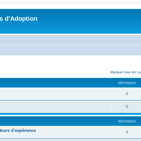
s d'Adoption
cher
cherche avancée
Marquer tous les s
RÉPONSES
0
0
RÉPONSES
retours d’expérience
0