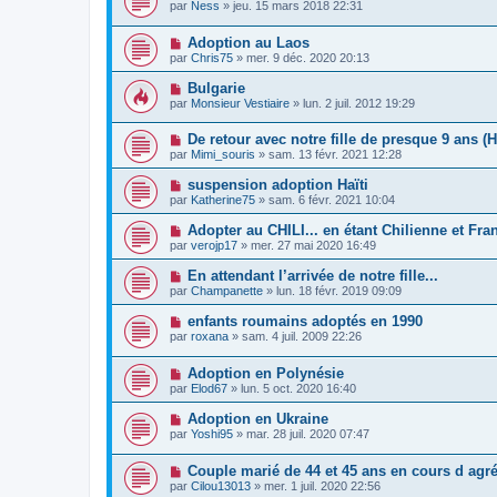
par
Ness
»
jeu. 15 mars 2018 22:31
Adoption au Laos
par
Chris75
»
mer. 9 déc. 2020 20:13
Bulgarie
par
Monsieur Vestiaire
»
lun. 2 juil. 2012 19:29
De retour avec notre fille de presque 9 ans (Ha
par
Mimi_souris
»
sam. 13 févr. 2021 12:28
suspension adoption Haïti
par
Katherine75
»
sam. 6 févr. 2021 10:04
Adopter au CHILI... en étant Chilienne et Fran
par
verojp17
»
mer. 27 mai 2020 16:49
En attendant l’arrivée de notre fille...
par
Champanette
»
lun. 18 févr. 2019 09:09
enfants roumains adoptés en 1990
par
roxana
»
sam. 4 juil. 2009 22:26
Adoption en Polynésie
par
Elod67
»
lun. 5 oct. 2020 16:40
Adoption en Ukraine
par
Yoshi95
»
mar. 28 juil. 2020 07:47
Couple marié de 44 et 45 ans en cours d agr
par
Cilou13013
»
mer. 1 juil. 2020 22:56