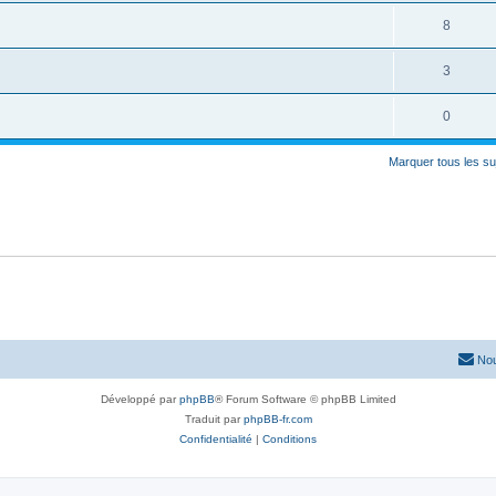
8
3
0
Marquer tous les s
Nou
Développé par
phpBB
® Forum Software © phpBB Limited
Traduit par
phpBB-fr.com
Confidentialité
|
Conditions