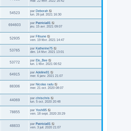
mar. 22 févr. 2022 16:42
par
Deborah
54523
lun. 26 juil. 2021 16:30
par
Patricia01
694603
jeu. 15 avr. 2021 09:07
par
Fifoune
52935
ven. 19 févr. 2021 14:47
par
Katherine75
53765
dim. 14 févr. 2021 13:01
par
Elo_Bee
53772
lun. 1 févr. 2021 00:52
par
Adeline81
64915
mer. 6 janv. 2021 21:07
par
Nicolas radu
88306
mer. 21 oct. 2020 08:07
par
chrischris
44069
lun. 5 oct. 2020 20:48
par
Yoshi95
78855
ven. 18 sept. 2020 20:29
par
Patricia01
48833
ven. 3 juil. 2020 21:07