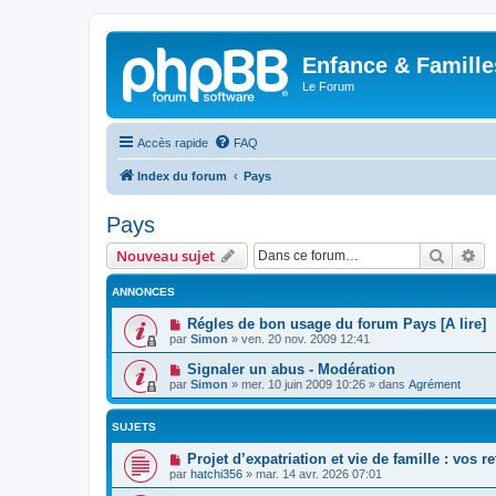
Enfance & Famille
Le Forum
Accès rapide
FAQ
Index du forum
Pays
Pays
Recher
Re
Nouveau sujet
ANNONCES
Régles de bon usage du forum Pays [A lire]
par
Simon
»
ven. 20 nov. 2009 12:41
Signaler un abus - Modération
par
Simon
»
mer. 10 juin 2009 10:26
» dans
Agrément
SUJETS
Projet d’expatriation et vie de famille : vos 
par
hatchi356
»
mar. 14 avr. 2026 07:01