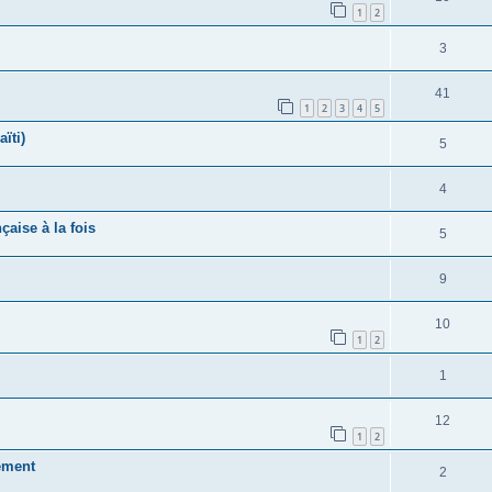
1
2
3
41
1
2
3
4
5
ïti)
5
4
çaise à la fois
5
9
10
1
2
1
12
1
2
ément
2