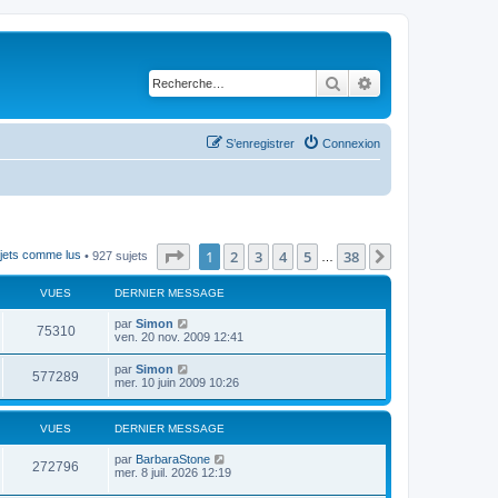
Rechercher
Recherche avancé
S’enregistrer
Connexion
Page
1
sur
38
1
2
3
4
5
38
Suivante
ujets comme lus
• 927 sujets
…
VUES
DERNIER MESSAGE
par
Simon
75310
ven. 20 nov. 2009 12:41
par
Simon
577289
mer. 10 juin 2009 10:26
VUES
DERNIER MESSAGE
par
BarbaraStone
272796
mer. 8 juil. 2026 12:19