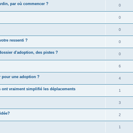
jardin, par où commencer ?
0
0
0
otre ressenti ?
0
ossier d'adoption, des pistes ?
0
6
 pour une adoption ?
4
s ont vraiment simplifié les déplacements
1
3
 idée?
2
1