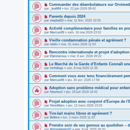
Commander des déambulateurs sur Orvimed
par
_leaMM
»
lun. 22 juin 2026 09:42
Parents depuis 2024
par
stephal33
»
mar. 11 févr. 2025 10:35
Activité complémentaire pour familles en p
par
Marcus89
»
sam. 16 mai 2026 23:52
Vieille condamnation pénale et agrément ?
par
nekki
»
mar. 31 mars 2026 11:53
Rencontre internationale et projet d'adoption
par
Etienneroux
»
mer. 8 avr. 2026 09:22
Le Marché de la Garde d’Enfants Connaît un
par
mrfrblogs
»
ven. 8 mai 2026 11:39
Comment vous avez tenu financièrement pen
par
Marcus89
»
jeu. 30 avr. 2026 17:58
Adoption sans problème médical pour enfant
par
Neuneu2
»
jeu. 28 juin 2018 16:42
Projet adoption avec conjoint d'Europe de l'
par
HenriMarc
»
jeu. 12 mars 2026 13:03
Tire-lait mains libres et agrément ?
par
Bellora
»
lun. 2 mars 2026 11:43
Prendre soin de ses genoux au quotidien – d
par
MarionNetier82
»
mar. 8 juil. 2025 20:20