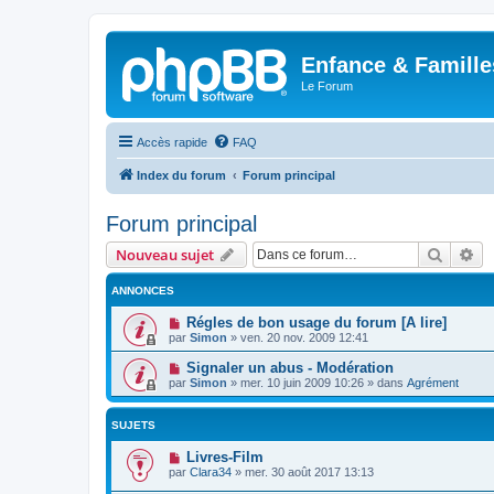
Enfance & Famille
Le Forum
Accès rapide
FAQ
Index du forum
Forum principal
Forum principal
Recher
Re
Nouveau sujet
ANNONCES
Régles de bon usage du forum [A lire]
par
Simon
»
ven. 20 nov. 2009 12:41
Signaler un abus - Modération
par
Simon
»
mer. 10 juin 2009 10:26
» dans
Agrément
SUJETS
Livres-Film
par
Clara34
»
mer. 30 août 2017 13:13