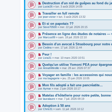
Destruction d'un nid de guêpes au fond du 
par
Lucie26
»
lun. 3 août 2026 14:09
Travailler en full remote
par
jean-victor
»
lun. 3 août 2026 13:32
Et si on papotais ??
par
Seve70500
»
mer. 22 juil. 2026 20:15
Présence en ligne des études de notaires — v
par
Marcus89
»
sam. 18 juil. 2026 22:10
Besoin d'un avocat à Strasbourg pour notre d
par
Cedina
»
ven. 17 juil. 2026 11:44
Peur !
par
Livia31
»
mar. 10 mars 2020 10:51
Quelqu'un utilise Yomoni PEA pour épargner
par
AnnahMireille
»
mar. 28 avr. 2026 07:37
Voyager en famille : les accessoires qui nou
par
ma bagagerie
»
jeu. 25 juin 2026 10:05
Mon fils adopté a fait une pancréatite…
par
Aymar
»
mar. 2 juin 2026 10:17
Matelas d'hôtellerie pour notre petite, bonne
par
lauralaure
»
mar. 7 juil. 2026 09:19
Adoption à 50 ans
par
Chris31
»
sam. 11 juil. 2026 10:12