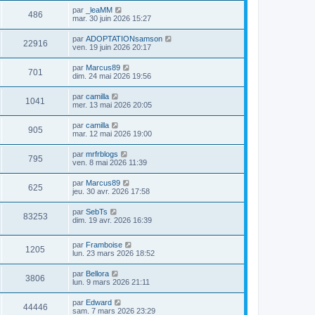
par
_leaMM
486
mar. 30 juin 2026 15:27
par
ADOPTATIONsamson
22916
ven. 19 juin 2026 20:17
par
Marcus89
701
dim. 24 mai 2026 19:56
par
camilla
1041
mer. 13 mai 2026 20:05
par
camilla
905
mar. 12 mai 2026 19:00
par
mrfrblogs
795
ven. 8 mai 2026 11:39
par
Marcus89
625
jeu. 30 avr. 2026 17:58
par
SebTs
83253
dim. 19 avr. 2026 16:39
par
Framboise
1205
lun. 23 mars 2026 18:52
par
Bellora
3806
lun. 9 mars 2026 21:11
par
Edward
44446
sam. 7 mars 2026 23:29