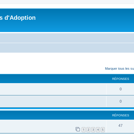
s d'Adoption
cher
cherche avancée
Marquer tous les s
RÉPONSES
0
0
RÉPONSES
47
1
2
3
4
5