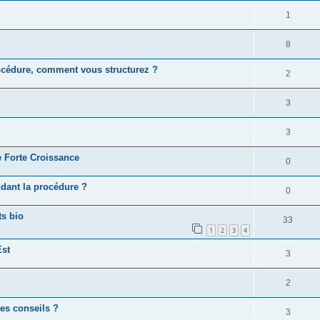
1
8
rocédure, comment vous structurez ?
2
3
3
e Forte Croissance
0
dant la procédure ?
0
s bio
33
1
2
3
4
Est
3
2
es conseils ?
3