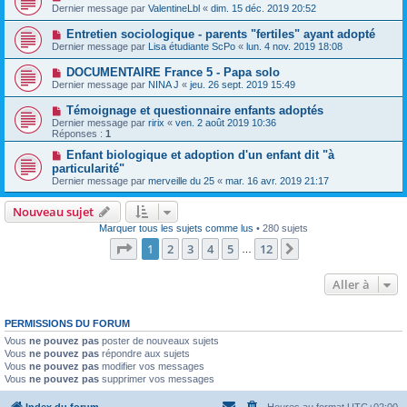
Dernier message par
ValentineLbl
«
dim. 15 déc. 2019 20:52
Entretien sociologique - parents "fertiles" ayant adopté
Dernier message par
Lisa étudiante ScPo
«
lun. 4 nov. 2019 18:08
DOCUMENTAIRE France 5 - Papa solo
Dernier message par
NINA J
«
jeu. 26 sept. 2019 15:49
Témoignage et questionnaire enfants adoptés
Dernier message par
ririx
«
ven. 2 août 2019 10:36
Réponses :
1
Enfant biologique et adoption d'un enfant dit "à
particularité"
Dernier message par
merveille du 25
«
mar. 16 avr. 2019 21:17
Nouveau sujet
Marquer tous les sujets comme lus
• 280 sujets
Page
1
sur
12
1
2
3
4
5
12
Suivante
…
Aller à
PERMISSIONS DU FORUM
Vous
ne pouvez pas
poster de nouveaux sujets
Vous
ne pouvez pas
répondre aux sujets
Vous
ne pouvez pas
modifier vos messages
Vous
ne pouvez pas
supprimer vos messages
Index du forum
Heures au format
UTC+02:00