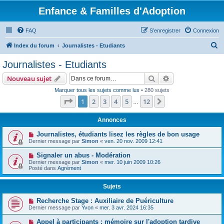
Enfance & Familles d'Adoption
FAQ
S’enregistrer
Connexion
R
Index du forum
Journalistes - Etudiants
e
Journalistes - Etudiants
c
Rechercher
Recherche avanc
Nouveau sujet
h
Marquer tous les sujets comme lus
• 280 sujets
e
Page
1
sur
12
1
2
3
4
5
12
Suivante
…
r
c
Annonces
h
Journalistes, étudiants lisez les règles de bon usage
Dernier message par
Simon
«
ven. 20 nov. 2009 12:41
e
r
Signaler un abus - Modération
Dernier message par
Simon
«
mer. 10 juin 2009 10:26
Posté dans
Agrément
Sujets
Recherche Stage : Auxiliaire de Puériculture
Dernier message par
Yvon
«
mer. 3 avr. 2024 16:35
Appel à participants : mémoire sur l'adoption tardive