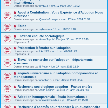
internationale
Dernier message par
prnly14
«
dim. 17 mars 2024 11:22
Appel à Contribution : Votre Expérience d'Adoption Nous
Intéresse !
Dernier message par
QuentinGranger
«
sam. 17 févr. 2024 01:59
Étude
Dernier message par
sylia
«
mar. 19 déc. 2023 19:18
Entretien enquete sociologique
Dernier message par
Anne-Sophie193
«
jeu. 30 nov. 2023 12:40
Réponses :
1
Préparation Mémoire sur l'adoption
Dernier message par
EASS23
«
lun. 3 avr. 2023 09:23
Réponses :
2
Travail de recherche sur l'adoption - départements
alsaciens
Dernier message par
E Potier
«
lun. 27 mars 2023 12:24
enquête universitaire sur l'adoption homoparentale et
monoparentale
Dernier message par
adoption75
«
mar. 28 févr. 2023 22:42
Recherche sociologique adoption - France entière
Dernier message par
Anne-Sophie193
«
lun. 23 janv. 2023 09:50
Adoption homoparentale - étude internationale
Dernier message par
nouvellesfamilles
«
jeu. 12 mai 2022 15:31
Recherche d'adoptés pour répondre à un questionnaire