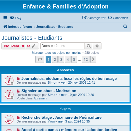
Enfance & Familles d'Adoption
FAQ
S’enregistrer
Connexion
R
Index du forum
Journalistes - Etudiants
e
Journalistes - Etudiants
c
Rechercher
Recherche avanc
Nouveau sujet
h
Marquer tous les sujets comme lus
• 280 sujets
e
Page
1
sur
12
1
2
3
4
5
12
Suivante
…
r
c
Annonces
h
Journalistes, étudiants lisez les règles de bon usage
Dernier message par
Simon
«
ven. 20 nov. 2009 12:41
e
r
Signaler un abus - Modération
Dernier message par
Simon
«
mer. 10 juin 2009 10:26
Posté dans
Agrément
Sujets
Recherche Stage : Auxiliaire de Puériculture
Dernier message par
Yvon
«
mer. 3 avr. 2024 16:35
Appel à participants : mémoire sur l'adoption tardive