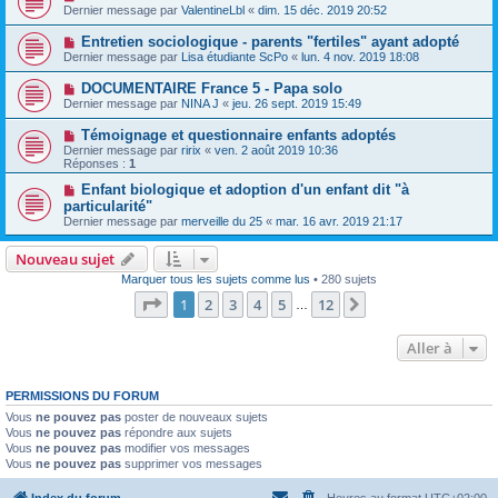
Dernier message par
ValentineLbl
«
dim. 15 déc. 2019 20:52
Entretien sociologique - parents "fertiles" ayant adopté
Dernier message par
Lisa étudiante ScPo
«
lun. 4 nov. 2019 18:08
DOCUMENTAIRE France 5 - Papa solo
Dernier message par
NINA J
«
jeu. 26 sept. 2019 15:49
Témoignage et questionnaire enfants adoptés
Dernier message par
ririx
«
ven. 2 août 2019 10:36
Réponses :
1
Enfant biologique et adoption d'un enfant dit "à
particularité"
Dernier message par
merveille du 25
«
mar. 16 avr. 2019 21:17
Nouveau sujet
Marquer tous les sujets comme lus
• 280 sujets
Page
1
sur
12
1
2
3
4
5
12
Suivante
…
Aller à
PERMISSIONS DU FORUM
Vous
ne pouvez pas
poster de nouveaux sujets
Vous
ne pouvez pas
répondre aux sujets
Vous
ne pouvez pas
modifier vos messages
Vous
ne pouvez pas
supprimer vos messages
Index du forum
Heures au format
UTC+02:00