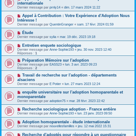
internationale
Dernier message par
prnly14
«
dim. 17 mars 2024 11:22
Appel à Contribution : Votre Expérience d'Adoption Nous
Intéresse !
Dernier message par
QuentinGranger
«
sam. 17 févr. 2024 01:59
Étude
Dernier message par
sylia
«
mar. 19 déc. 2023 19:18
Entretien enquete sociologique
Dernier message par
Anne-Sophie193
«
jeu. 30 nov. 2023 12:40
Réponses :
1
Préparation Mémoire sur l'adoption
Dernier message par
EASS23
«
lun. 3 avr. 2023 09:23
Réponses :
2
Travail de recherche sur l'adoption - départements
alsaciens
Dernier message par
E Potier
«
lun. 27 mars 2023 12:24
enquête universitaire sur l'adoption homoparentale et
monoparentale
Dernier message par
adoption75
«
mar. 28 févr. 2023 22:42
Recherche sociologique adoption - France entière
Dernier message par
Anne-Sophie193
«
lun. 23 janv. 2023 09:50
Adoption homoparentale - étude internationale
Dernier message par
nouvellesfamilles
«
jeu. 12 mai 2022 15:31
Recherche d'adoptés pour répondre à un questionnaire