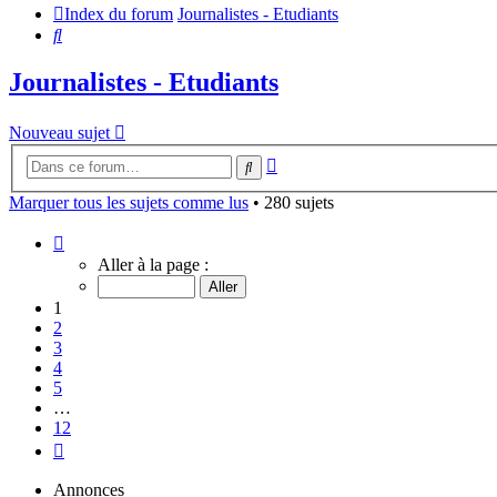
Index du forum
Journalistes - Etudiants
Rechercher
Journalistes - Etudiants
Nouveau sujet
Recherche
Rechercher
avancée
Marquer tous les sujets comme lus
• 280 sujets
Page
1
Aller à la page :
sur
12
1
2
3
4
5
…
12
Suivante
Annonces