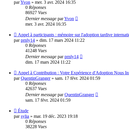
par
Yvon
»
mer. 3 avr. 2024 16:35
0
Réponses
86927
Vues
Dernier message
par
Yvon
mer. 3 avr. 2024 16:35
Appel à participants : mémoire sur l'adoption tardive internat
par
prnly14
»
dim. 17 mars 2024 11:22
0
Réponses
41248
Vues
Dernier message
par
prnly14
dim. 17 mars 2024 11:22
Appel à Contribution : Votre Expérience d'Adoption Nous Int
par
QuentinGranger
»
sam. 17 févr. 2024 01:59
0
Réponses
42637
Vues
Dernier message
par
QuentinGranger
sam. 17 févr. 2024 01:59
Étude
par
sylia
»
mar. 19 déc. 2023 19:18
0
Réponses
38228
Vues