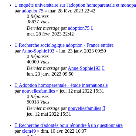
enquête universitaire sur l'adoption homoparentale et monopa
par
adoption75
»
mar. 28 févr. 2023 22:42
0
Réponses
38637
Vues
Dernier message
par
adoption75
mar. 28 févr. 2023 22:42
Recherche sociologique adoption - France entière
par
Anne-Sophie193
»
lun. 23 janv. 2023 09:50
0
Réponses
40900
Vues
Dernier message
par
Anne-Sophie193
lun. 23 janv. 2023 09:50
Adoption homoparentale - étude internationale
par
nouvellesfamilles
»
jeu. 12 mai 2022 15:31
0
Réponses
50018
Vues
Dernier message
par
nouvellesfamilles
jeu. 12 mai 2022 15:31
Recherche d'adoptés pour répondre à un questionnaire
par
clem49
»
dim. 10 avr. 2022 10:07