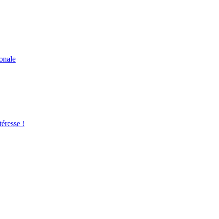
ionale
éresse !