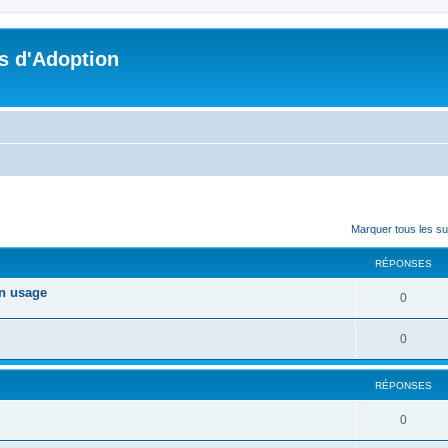
s d'Adoption
cher
cherche avancée
Marquer tous les s
RÉPONSES
on usage
0
0
RÉPONSES
0