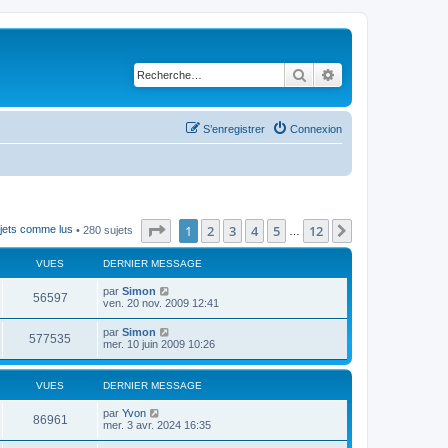
Rechercher
Recherche avancé
S’enregistrer
Connexion
Page
1
sur
12
1
2
3
4
5
12
Suivante
ujets comme lus
• 280 sujets
…
VUES
DERNIER MESSAGE
par
Simon
56597
ven. 20 nov. 2009 12:41
par
Simon
577535
mer. 10 juin 2009 10:26
VUES
DERNIER MESSAGE
par
Yvon
86961
mer. 3 avr. 2024 16:35