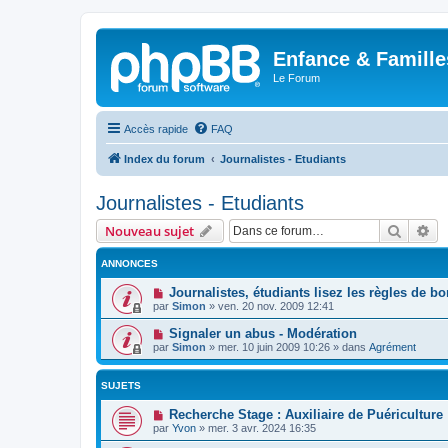
Enfance & Famille
Le Forum
Accès rapide
FAQ
Index du forum
Journalistes - Etudiants
Journalistes - Etudiants
Recher
Re
Nouveau sujet
ANNONCES
Journalistes, étudiants lisez les règles de b
par
Simon
»
ven. 20 nov. 2009 12:41
Signaler un abus - Modération
par
Simon
»
mer. 10 juin 2009 10:26
» dans
Agrément
SUJETS
Recherche Stage : Auxiliaire de Puériculture
par
Yvon
»
mer. 3 avr. 2024 16:35