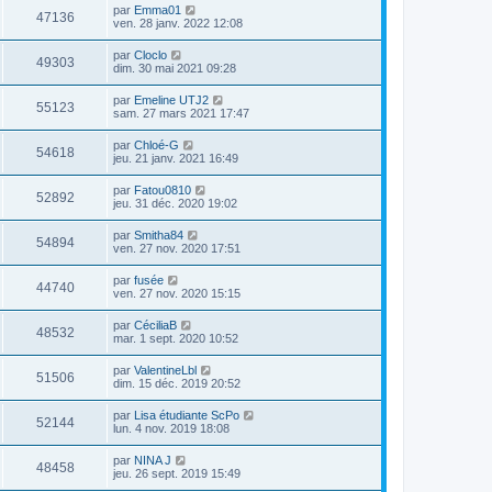
par
Emma01
47136
ven. 28 janv. 2022 12:08
par
Cloclo
49303
dim. 30 mai 2021 09:28
par
Emeline UTJ2
55123
sam. 27 mars 2021 17:47
par
Chloé-G
54618
jeu. 21 janv. 2021 16:49
par
Fatou0810
52892
jeu. 31 déc. 2020 19:02
par
Smitha84
54894
ven. 27 nov. 2020 17:51
par
fusée
44740
ven. 27 nov. 2020 15:15
par
CéciliaB
48532
mar. 1 sept. 2020 10:52
par
ValentineLbl
51506
dim. 15 déc. 2019 20:52
par
Lisa étudiante ScPo
52144
lun. 4 nov. 2019 18:08
par
NINA J
48458
jeu. 26 sept. 2019 15:49