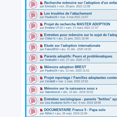
Recherche mémoire sur l'adoption d'un enfant
par
Emma01
»
ven. 28 janv. 2022 12:08
Les troubles de l'attachement
par
Pauline29
»
mar. 4 mai 2021 13:57
Projet de recherche MASTER ADOPTION
par
Emeline UTJ2
»
sam. 27 mars 2021 17:47
Entretien pour mémoire sur le sujet de l'ado
par
Chloé-G
»
jeu. 21 janv. 2021 16:49
Etude sur l'adoption internationale
par
Fatou0810
»
jeu. 31 déc. 2020 19:02
Parents adoptifs: Peurs et problématiques
par
Smitha84
»
ven. 27 nov. 2020 17:51
Mémoire adoption BREST
par
Pauline29
»
jeu. 12 nov. 2020 11:51
Projet reportage / Familles adoptantes cont
par
CéciliaB
»
mar. 1 sept. 2020 10:52
Mémoire sur la naissance sous x
par
ValentineLbl
»
dim. 15 déc. 2019 20:52
Entretien sociologique - parents "fertiles" a
par
Lisa étudiante ScPo
»
lun. 4 nov. 2019 18:08
DOCUMENTAIRE France 5 - Papa solo
par
NINA J
»
jeu. 26 sept. 2019 15:49