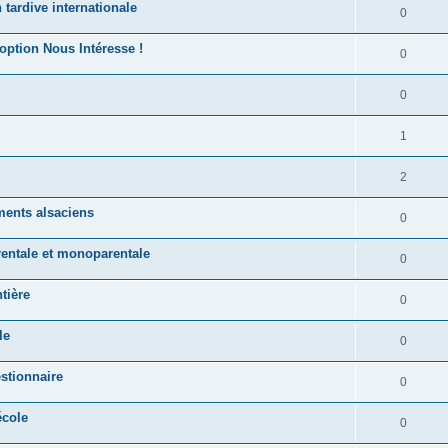
 tardive internationale
0
option Nous Intéresse !
0
0
1
2
ements alsaciens
0
rentale et monoparentale
0
tière
0
le
0
stionnaire
0
école
0