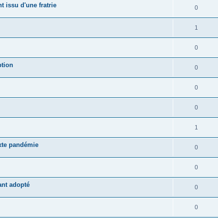
 issu d'une fratrie
0
1
0
ption
0
0
0
1
exte pandémie
0
0
yant adopté
0
0