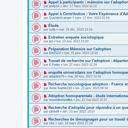
Appel à participants : mémoire sur l'adoption
par
prnly14
»
dim. 17 mars 2024 11:22
Appel à Contribution : Votre Expérience d'Ad
par
QuentinGranger
»
sam. 17 févr. 2024 01:59
Étude
par
sylia
»
mar. 19 déc. 2023 19:18
Entretien enquete sociologique
par
leo
»
lun. 13 nov. 2023 15:29
Préparation Mémoire sur l'adoption
par
EASS23
»
mar. 31 janv. 2023 13:33
Travail de recherche sur l'adoption - départ
par
E Potier
»
lun. 27 mars 2023 12:24
enquête universitaire sur l'adoption homopa
par
adoption75
»
mar. 28 févr. 2023 22:42
Recherche sociologique adoption - France en
par
Anne-Sophie193
»
lun. 23 janv. 2023 09:50
Adoption homoparentale - étude internationa
par
nouvellesfamilles
»
jeu. 12 mai 2022 15:31
Recherche d'adoptés pour répondre à un que
par
clem49
»
dim. 10 avr. 2022 10:07
Recherches de témoignages pour un travail 
par
cfor
»
ven. 18 mars 2022 17:29