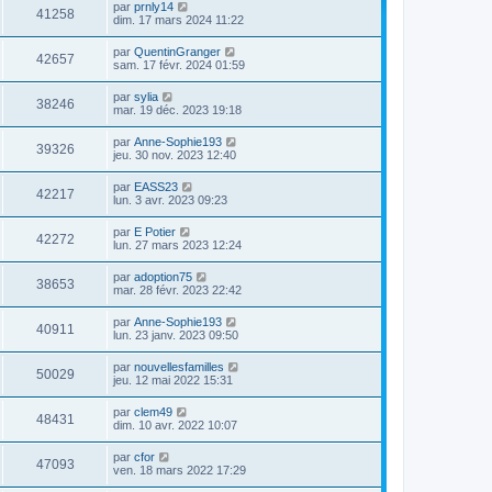
par
prnly14
41258
dim. 17 mars 2024 11:22
par
QuentinGranger
42657
sam. 17 févr. 2024 01:59
par
sylia
38246
mar. 19 déc. 2023 19:18
par
Anne-Sophie193
39326
jeu. 30 nov. 2023 12:40
par
EASS23
42217
lun. 3 avr. 2023 09:23
par
E Potier
42272
lun. 27 mars 2023 12:24
par
adoption75
38653
mar. 28 févr. 2023 22:42
par
Anne-Sophie193
40911
lun. 23 janv. 2023 09:50
par
nouvellesfamilles
50029
jeu. 12 mai 2022 15:31
par
clem49
48431
dim. 10 avr. 2022 10:07
par
cfor
47093
ven. 18 mars 2022 17:29