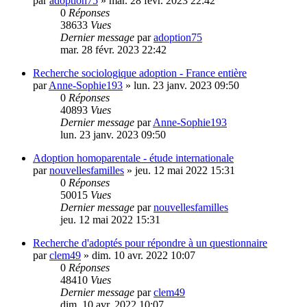
par
adoption75
»
mar. 28 févr. 2023 22:42
0
Réponses
38633
Vues
Dernier message
par
adoption75
mar. 28 févr. 2023 22:42
Recherche sociologique adoption - France entière
par
Anne-Sophie193
»
lun. 23 janv. 2023 09:50
0
Réponses
40893
Vues
Dernier message
par
Anne-Sophie193
lun. 23 janv. 2023 09:50
Adoption homoparentale - étude internationale
par
nouvellesfamilles
»
jeu. 12 mai 2022 15:31
0
Réponses
50015
Vues
Dernier message
par
nouvellesfamilles
jeu. 12 mai 2022 15:31
Recherche d'adoptés pour répondre à un questionnaire
par
clem49
»
dim. 10 avr. 2022 10:07
0
Réponses
48410
Vues
Dernier message
par
clem49
dim. 10 avr. 2022 10:07