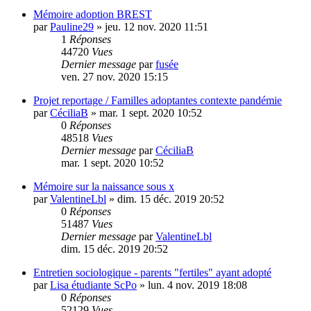
Mémoire adoption BREST
par
Pauline29
»
jeu. 12 nov. 2020 11:51
1
Réponses
44720
Vues
Dernier message
par
fusée
ven. 27 nov. 2020 15:15
Projet reportage / Familles adoptantes contexte pandémie
par
CéciliaB
»
mar. 1 sept. 2020 10:52
0
Réponses
48518
Vues
Dernier message
par
CéciliaB
mar. 1 sept. 2020 10:52
Mémoire sur la naissance sous x
par
ValentineLbl
»
dim. 15 déc. 2019 20:52
0
Réponses
51487
Vues
Dernier message
par
ValentineLbl
dim. 15 déc. 2019 20:52
Entretien sociologique - parents "fertiles" ayant adopté
par
Lisa étudiante ScPo
»
lun. 4 nov. 2019 18:08
0
Réponses
52129
Vues