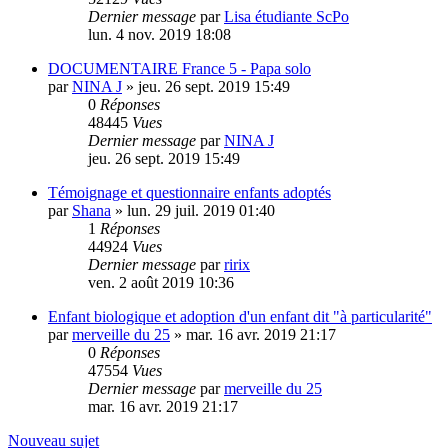
Dernier message
par
Lisa étudiante ScPo
lun. 4 nov. 2019 18:08
DOCUMENTAIRE France 5 - Papa solo
par
NINA J
»
jeu. 26 sept. 2019 15:49
0
Réponses
48445
Vues
Dernier message
par
NINA J
jeu. 26 sept. 2019 15:49
Témoignage et questionnaire enfants adoptés
par
Shana
»
lun. 29 juil. 2019 01:40
1
Réponses
44924
Vues
Dernier message
par
ririx
ven. 2 août 2019 10:36
Enfant biologique et adoption d'un enfant dit "à particularité"
par
merveille du 25
»
mar. 16 avr. 2019 21:17
0
Réponses
47554
Vues
Dernier message
par
merveille du 25
mar. 16 avr. 2019 21:17
Nouveau sujet