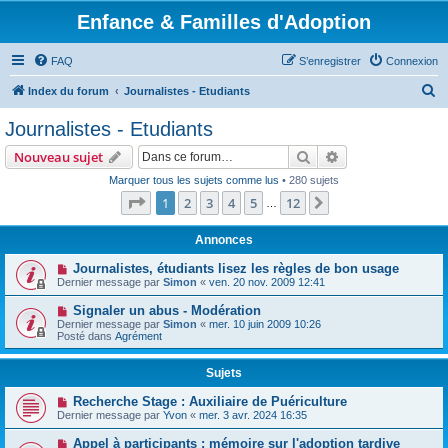
Enfance & Familles d'Adoption
FAQ
S’enregistrer
Connexion
R
Index du forum
Journalistes - Etudiants
e
Journalistes - Etudiants
c
Rechercher
Recherche avanc
Nouveau sujet
h
Marquer tous les sujets comme lus
• 280 sujets
e
Page
1
sur
12
1
2
3
4
5
12
Suivante
…
r
c
Annonces
h
Journalistes, étudiants lisez les règles de bon usage
Dernier message par
Simon
«
ven. 20 nov. 2009 12:41
e
r
Signaler un abus - Modération
Dernier message par
Simon
«
mer. 10 juin 2009 10:26
Posté dans
Agrément
Sujets
Recherche Stage : Auxiliaire de Puériculture
Dernier message par
Yvon
«
mer. 3 avr. 2024 16:35
Appel à participants : mémoire sur l'adoption tardive