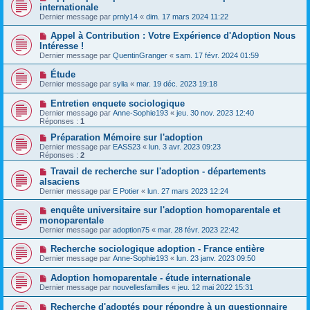
internationale
Dernier message par
prnly14
«
dim. 17 mars 2024 11:22
Appel à Contribution : Votre Expérience d'Adoption Nous
Intéresse !
Dernier message par
QuentinGranger
«
sam. 17 févr. 2024 01:59
Étude
Dernier message par
sylia
«
mar. 19 déc. 2023 19:18
Entretien enquete sociologique
Dernier message par
Anne-Sophie193
«
jeu. 30 nov. 2023 12:40
Réponses :
1
Préparation Mémoire sur l'adoption
Dernier message par
EASS23
«
lun. 3 avr. 2023 09:23
Réponses :
2
Travail de recherche sur l'adoption - départements
alsaciens
Dernier message par
E Potier
«
lun. 27 mars 2023 12:24
enquête universitaire sur l'adoption homoparentale et
monoparentale
Dernier message par
adoption75
«
mar. 28 févr. 2023 22:42
Recherche sociologique adoption - France entière
Dernier message par
Anne-Sophie193
«
lun. 23 janv. 2023 09:50
Adoption homoparentale - étude internationale
Dernier message par
nouvellesfamilles
«
jeu. 12 mai 2022 15:31
Recherche d'adoptés pour répondre à un questionnaire