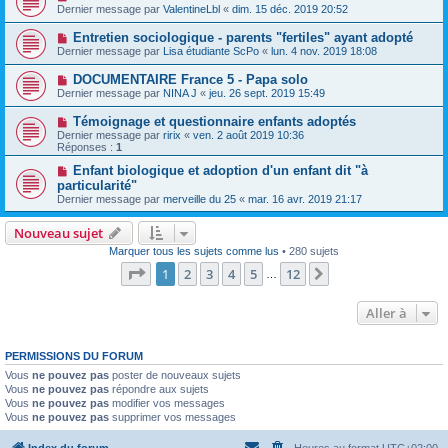
Dernier message par
ValentineLbl
«
dim. 15 déc. 2019 20:52
Entretien sociologique - parents "fertiles" ayant adopté
Dernier message par
Lisa étudiante ScPo
«
lun. 4 nov. 2019 18:08
DOCUMENTAIRE France 5 - Papa solo
Dernier message par
NINA J
«
jeu. 26 sept. 2019 15:49
Témoignage et questionnaire enfants adoptés
Dernier message par
ririx
«
ven. 2 août 2019 10:36
Réponses :
1
Enfant biologique et adoption d'un enfant dit "à
particularité"
Dernier message par
merveille du 25
«
mar. 16 avr. 2019 21:17
Nouveau sujet
Marquer tous les sujets comme lus
• 280 sujets
Page
1
sur
12
1
2
3
4
5
12
Suivante
…
Aller à
PERMISSIONS DU FORUM
Vous
ne pouvez pas
poster de nouveaux sujets
Vous
ne pouvez pas
répondre aux sujets
Vous
ne pouvez pas
modifier vos messages
Vous
ne pouvez pas
supprimer vos messages
Index du forum
Heures au format
UTC+02:00