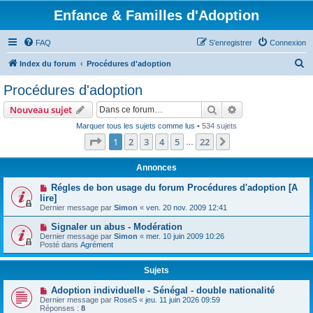
Enfance & Familles d'Adoption
FAQ
S’enregistrer
Connexion
R
Index du forum
Procédures d'adoption
e
Procédures d'adoption
c
Rechercher
Recherche avanc
Nouveau sujet
h
Marquer tous les sujets comme lus
• 534 sujets
e
Page
1
sur
22
1
2
3
4
5
22
Suivante
…
r
c
Annonces
h
Régles de bon usage du forum Procédures d'adoption [A
lire]
e
Dernier message par
Simon
«
ven. 20 nov. 2009 12:41
r
Signaler un abus - Modération
Dernier message par
Simon
«
mer. 10 juin 2009 10:26
Posté dans
Agrément
Sujets
Adoption individuelle - Sénégal - double nationalité
Dernier message par
RoseS
«
jeu. 11 juin 2026 09:59
Réponses :
8