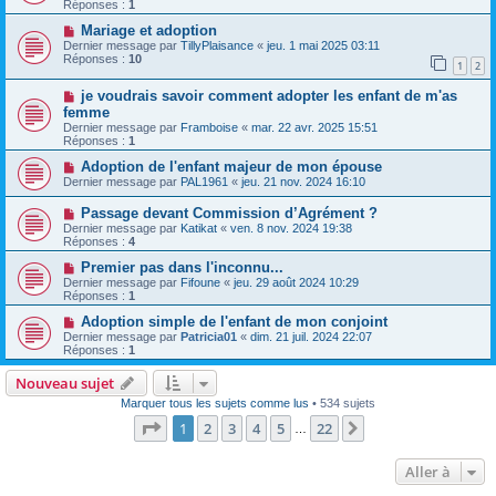
Réponses :
1
Mariage et adoption
Dernier message par
TillyPlaisance
«
jeu. 1 mai 2025 03:11
Réponses :
10
1
2
je voudrais savoir comment adopter les enfant de m'as
femme
Dernier message par
Framboise
«
mar. 22 avr. 2025 15:51
Réponses :
1
Adoption de l'enfant majeur de mon épouse
Dernier message par
PAL1961
«
jeu. 21 nov. 2024 16:10
Passage devant Commission d’Agrément ?
Dernier message par
Katikat
«
ven. 8 nov. 2024 19:38
Réponses :
4
Premier pas dans l'inconnu...
Dernier message par
Fifoune
«
jeu. 29 août 2024 10:29
Réponses :
1
Adoption simple de l'enfant de mon conjoint
Dernier message par
Patricia01
«
dim. 21 juil. 2024 22:07
Réponses :
1
Nouveau sujet
Marquer tous les sujets comme lus
• 534 sujets
Page
1
sur
22
1
2
3
4
5
22
Suivante
…
Aller à