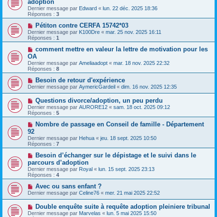
adoption
Dernier message par
Edward
«
lun. 22 déc. 2025 18:36
Réponses :
3
Pétiton contre CERFA 15742*03
Dernier message par
K100Dre
«
mar. 25 nov. 2025 16:11
Réponses :
1
comment mettre en valeur la lettre de motivation pour les
OA
Dernier message par
Ameliaadopt
«
mar. 18 nov. 2025 22:32
Réponses :
8
Besoin de retour d'expérience
Dernier message par
AymericGardeil
«
dim. 16 nov. 2025 12:35
Questions divorce/adoption, un peu perdu
Dernier message par
AURORE12
«
sam. 18 oct. 2025 09:12
Réponses :
5
Nombre de passage en Conseil de famille - Département
92
Dernier message par
Hehua
«
jeu. 18 sept. 2025 10:50
Réponses :
7
Besoin d’échanger sur le dépistage et le suivi dans le
parcours d’adoption
Dernier message par
Royal
«
lun. 15 sept. 2025 23:13
Réponses :
4
Avec ou sans enfant ?
Dernier message par
Celine76
«
mer. 21 mai 2025 22:52
Double enquête suite à requête adoption pleiniere tribunal
Dernier message par
Marvelas
«
lun. 5 mai 2025 15:50