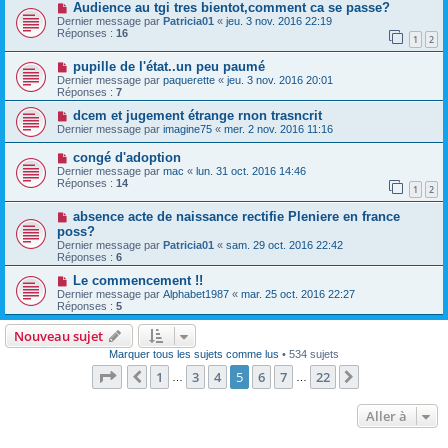
Audience au tgi tres bientot,comment ca se passe?
Dernier message par
Patricia01
«
jeu. 3 nov. 2016 22:19
Réponses :
16
1
2
pupille de l'état..un peu paumé
Dernier message par
paquerette
«
jeu. 3 nov. 2016 20:01
Réponses :
7
dcem et jugement étrange rnon trasncrit
Dernier message par
imagine75
«
mer. 2 nov. 2016 11:16
congé d'adoption
Dernier message par
mac
«
lun. 31 oct. 2016 14:46
Réponses :
14
1
2
absence acte de naissance rectifie Pleniere en france
poss?
Dernier message par
Patricia01
«
sam. 29 oct. 2016 22:42
Réponses :
6
Le commencement !!
Dernier message par
Alphabet1987
«
mar. 25 oct. 2016 22:27
Réponses :
5
Nouveau sujet
Marquer tous les sujets comme lus
• 534 sujets
Page
5
sur
22
1
3
4
5
6
7
22
Précédente
Suivante
…
…
Aller à