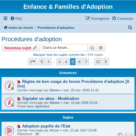
Enfance & Familles d'Adoption
FAQ
S’enregistrer
Connexion
R
Index du forum
Procédures d'adoption
e
Procédures d'adoption
c
Rechercher
Recherche avanc
Nouveau sujet
h
Marquer tous les sujets comme lus
• 534 sujets
e
Page
5
sur
22
1
3
4
5
6
7
22
Précédente
Suivante
…
…
r
c
Annonces
h
Régles de bon usage du forum Procédures d'adoption [A
lire]
e
Dernier message par
Simon
«
ven. 20 nov. 2009 12:41
r
Signaler un abus - Modération
Dernier message par
Simon
«
mer. 10 juin 2009 10:26
Posté dans
Agrément
Sujets
Adoption pupille de l'Etat
Dernier message par
Amzer
«
ven. 21 juil. 2017 23:48
Réponses :
10
1
2