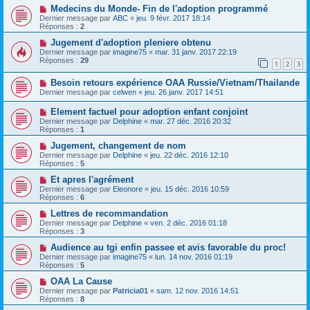
Medecins du Monde- Fin de l'adoption programmé
Dernier message par
ABC
«
jeu. 9 févr. 2017 18:14
Réponses :
2
Jugement d'adoption pleniere obtenu
Dernier message par
imagine75
«
mar. 31 janv. 2017 22:19
Réponses :
29
1
2
3
Besoin retours expérience OAA Russie/Vietnam/Thailande
Dernier message par
celwen
«
jeu. 26 janv. 2017 14:51
Element factuel pour adoption enfant conjoint
Dernier message par
Delphine
«
mar. 27 déc. 2016 20:32
Réponses :
1
Jugement, changement de nom
Dernier message par
Delphine
«
jeu. 22 déc. 2016 12:10
Réponses :
5
Et apres l'agrément
Dernier message par
Eleonore
«
jeu. 15 déc. 2016 10:59
Réponses :
6
Lettres de recommandation
Dernier message par
Delphine
«
ven. 2 déc. 2016 01:18
Réponses :
3
Audience au tgi enfin passee et avis favorable du proc!
Dernier message par
imagine75
«
lun. 14 nov. 2016 01:19
Réponses :
5
OAA La Cause
Dernier message par
Patricia01
«
sam. 12 nov. 2016 14:51
Réponses :
8