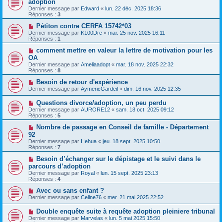
adoption
Dernier message par
Edward
«
lun. 22 déc. 2025 18:36
Réponses :
3
Pétiton contre CERFA 15742*03
Dernier message par
K100Dre
«
mar. 25 nov. 2025 16:11
Réponses :
1
comment mettre en valeur la lettre de motivation pour les
OA
Dernier message par
Ameliaadopt
«
mar. 18 nov. 2025 22:32
Réponses :
8
Besoin de retour d'expérience
Dernier message par
AymericGardeil
«
dim. 16 nov. 2025 12:35
Questions divorce/adoption, un peu perdu
Dernier message par
AURORE12
«
sam. 18 oct. 2025 09:12
Réponses :
5
Nombre de passage en Conseil de famille - Département
92
Dernier message par
Hehua
«
jeu. 18 sept. 2025 10:50
Réponses :
7
Besoin d’échanger sur le dépistage et le suivi dans le
parcours d’adoption
Dernier message par
Royal
«
lun. 15 sept. 2025 23:13
Réponses :
4
Avec ou sans enfant ?
Dernier message par
Celine76
«
mer. 21 mai 2025 22:52
Double enquête suite à requête adoption pleiniere tribunal
Dernier message par
Marvelas
«
lun. 5 mai 2025 15:50