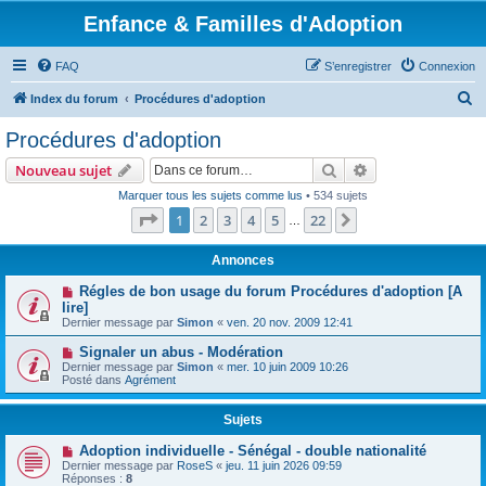
Enfance & Familles d'Adoption
FAQ
S’enregistrer
Connexion
R
Index du forum
Procédures d'adoption
e
Procédures d'adoption
c
Rechercher
Recherche avanc
Nouveau sujet
h
Marquer tous les sujets comme lus
• 534 sujets
e
Page
1
sur
22
1
2
3
4
5
22
Suivante
…
r
c
Annonces
h
Régles de bon usage du forum Procédures d'adoption [A
lire]
e
Dernier message par
Simon
«
ven. 20 nov. 2009 12:41
r
Signaler un abus - Modération
Dernier message par
Simon
«
mer. 10 juin 2009 10:26
Posté dans
Agrément
Sujets
Adoption individuelle - Sénégal - double nationalité
Dernier message par
RoseS
«
jeu. 11 juin 2026 09:59
Réponses :
8