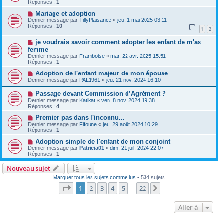
Réponses :
1
Mariage et adoption
Dernier message par
TillyPlaisance
«
jeu. 1 mai 2025 03:11
Réponses :
10
1
2
je voudrais savoir comment adopter les enfant de m'as
femme
Dernier message par
Framboise
«
mar. 22 avr. 2025 15:51
Réponses :
1
Adoption de l'enfant majeur de mon épouse
Dernier message par
PAL1961
«
jeu. 21 nov. 2024 16:10
Passage devant Commission d’Agrément ?
Dernier message par
Katikat
«
ven. 8 nov. 2024 19:38
Réponses :
4
Premier pas dans l'inconnu...
Dernier message par
Fifoune
«
jeu. 29 août 2024 10:29
Réponses :
1
Adoption simple de l'enfant de mon conjoint
Dernier message par
Patricia01
«
dim. 21 juil. 2024 22:07
Réponses :
1
Nouveau sujet
Marquer tous les sujets comme lus
• 534 sujets
Page
1
sur
22
1
2
3
4
5
22
Suivante
…
Aller à