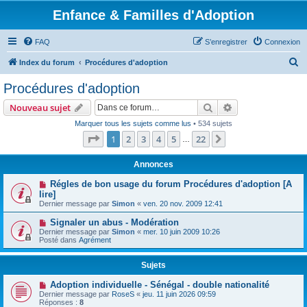
Enfance & Familles d'Adoption
FAQ
S’enregistrer
Connexion
R
Index du forum
Procédures d'adoption
e
Procédures d'adoption
c
Rechercher
Recherche avanc
Nouveau sujet
h
Marquer tous les sujets comme lus
• 534 sujets
e
Page
1
sur
22
1
2
3
4
5
22
Suivante
…
r
c
Annonces
h
Régles de bon usage du forum Procédures d'adoption [A
lire]
e
Dernier message par
Simon
«
ven. 20 nov. 2009 12:41
r
Signaler un abus - Modération
Dernier message par
Simon
«
mer. 10 juin 2009 10:26
Posté dans
Agrément
Sujets
Adoption individuelle - Sénégal - double nationalité
Dernier message par
RoseS
«
jeu. 11 juin 2026 09:59
Réponses :
8