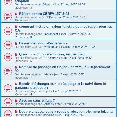
adoption
Dernier message par
Edward
«
lun. 22 déc. 2025 18:36
Réponses :
3
Pétiton contre CERFA 15742*03
Dernier message par
K100Dre
«
mar. 25 nov. 2025 16:11
Réponses :
1
comment mettre en valeur la lettre de motivation pour les
OA
Dernier message par
Ameliaadopt
«
mar. 18 nov. 2025 22:32
Réponses :
8
Besoin de retour d'expérience
Dernier message par
AymericGardeil
«
dim. 16 nov. 2025 12:35
Questions divorce/adoption, un peu perdu
Dernier message par
AURORE12
«
sam. 18 oct. 2025 09:12
Réponses :
5
Nombre de passage en Conseil de famille - Département
92
Dernier message par
Hehua
«
jeu. 18 sept. 2025 10:50
Réponses :
7
Besoin d’échanger sur le dépistage et le suivi dans le
parcours d’adoption
Dernier message par
Royal
«
lun. 15 sept. 2025 23:13
Réponses :
4
Avec ou sans enfant ?
Dernier message par
Celine76
«
mer. 21 mai 2025 22:52
Double enquête suite à requête adoption pleiniere tribunal
Dernier message par
Marvelas
«
lun. 5 mai 2025 15:50