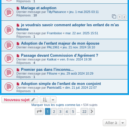
Réponses :
1
Mariage et adoption
Dernier message par
TillyPlaisance
«
jeu. 1 mai 2025 03:11
Réponses :
10
1
2
je voudrais savoir comment adopter les enfant de m'as
femme
Dernier message par
Framboise
«
mar. 22 avr. 2025 15:51
Réponses :
1
Adoption de l'enfant majeur de mon épouse
Dernier message par
PAL1961
«
jeu. 21 nov. 2024 16:10
Passage devant Commission d’Agrément ?
Dernier message par
Katikat
«
ven. 8 nov. 2024 19:38
Réponses :
4
Premier pas dans l'inconnu...
Dernier message par
Fifoune
«
jeu. 29 août 2024 10:29
Réponses :
1
Adoption simple de l'enfant de mon conjoint
Dernier message par
Patricia01
«
dim. 21 juil. 2024 22:07
Réponses :
1
Nouveau sujet
Marquer tous les sujets comme lus
• 534 sujets
Page
1
sur
22
1
2
3
4
5
22
Suivante
…
Aller à