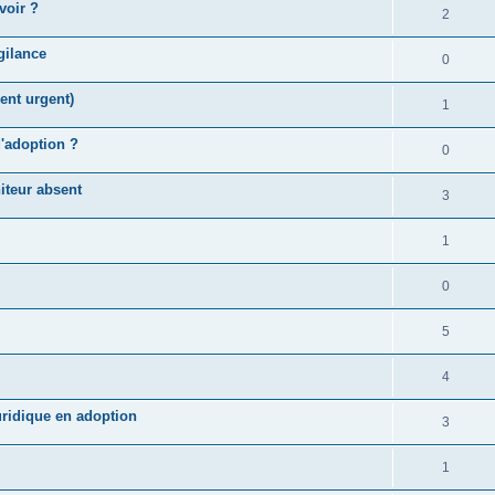
voir ?
2
gilance
0
ent urgent)
1
'adoption ?
0
iteur absent
3
1
0
5
4
ridique en adoption
3
1