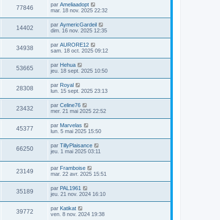
par
Ameliaadopt
77846
mar. 18 nov. 2025 22:32
par
AymericGardeil
14402
dim. 16 nov. 2025 12:35
par
AURORE12
34938
sam. 18 oct. 2025 09:12
par
Hehua
53665
jeu. 18 sept. 2025 10:50
par
Royal
28308
lun. 15 sept. 2025 23:13
par
Celine76
23432
mer. 21 mai 2025 22:52
par
Marvelas
45377
lun. 5 mai 2025 15:50
par
TillyPlaisance
66250
jeu. 1 mai 2025 03:11
par
Framboise
23149
mar. 22 avr. 2025 15:51
par
PAL1961
35189
jeu. 21 nov. 2024 16:10
par
Katikat
39772
ven. 8 nov. 2024 19:38