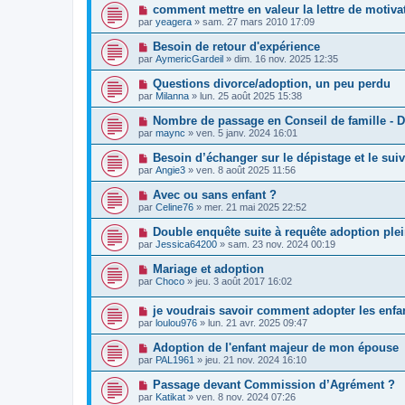
comment mettre en valeur la lettre de motiva
par
yeagera
»
sam. 27 mars 2010 17:09
Besoin de retour d'expérience
par
AymericGardeil
»
dim. 16 nov. 2025 12:35
Questions divorce/adoption, un peu perdu
par
Milanna
»
lun. 25 août 2025 15:38
Nombre de passage en Conseil de famille - 
par
maync
»
ven. 5 janv. 2024 16:01
Besoin d’échanger sur le dépistage et le sui
par
Angie3
»
ven. 8 août 2025 11:56
Avec ou sans enfant ?
par
Celine76
»
mer. 21 mai 2025 22:52
Double enquête suite à requête adoption plei
par
Jessica64200
»
sam. 23 nov. 2024 00:19
Mariage et adoption
par
Choco
»
jeu. 3 août 2017 16:02
je voudrais savoir comment adopter les enf
par
loulou976
»
lun. 21 avr. 2025 09:47
Adoption de l'enfant majeur de mon épouse
par
PAL1961
»
jeu. 21 nov. 2024 16:10
Passage devant Commission d’Agrément ?
par
Katikat
»
ven. 8 nov. 2024 07:26