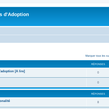
s d'Adoption
cher
cherche avancée
Marquer tous les s
RÉPONSES
doption [A lire]
0
0
RÉPONSES
onalité
8