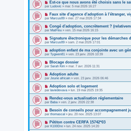
Est-ce que nous avons été choisis sans le sa
par
Ludovic
»
mar. 5 mai 2026 16:27
Faux site d'agence d'adoption à l'étranger, vi
par
Marcus89
»
mer. 27 mai 2026 17:34
Congé d'adoption, concrètement ? (relativem
par
MatFlou
»
ven. 15 mai 2026 16:15
Signature électronique pour les démarches d
par
Marcus89
»
sam. 2 mai 2026 17:01
adoption enfant de ma conjointe avec un gén
par
Tygwen81
»
ven. 23 janv. 2026 10:39
Blocage dossier
par
Sarah Kim
»
mar. 7 avr. 2026 11:31
Adoption adulte
par
Jeune africain
»
ven. 23 janv. 2026 06:46
Adoption solo et logement
par
laviedevava
»
lun. 19 mai 2025 19:35
Rendez-vous actualisation réglementaire
par
Baba
»
ven. 2 janv. 2026 22:38
Besoin de conseils pour accompagnement ju
par
thomascal
»
jeu. 20 nov. 2025 13:07
Pétiton contre CERFA 15742*03
par
K100Dre
»
lun. 24 nov. 2025 14:20