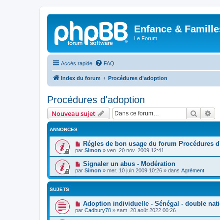
Enfance & Famille
Le Forum
Accès rapide
FAQ
Index du forum
Procédures d'adoption
Procédures d'adoption
Recher
Re
Nouveau sujet
ANNONCES
Régles de bon usage du forum Procédures d'a
par
Simon
»
ven. 20 nov. 2009 12:41
Signaler un abus - Modération
par
Simon
»
mer. 10 juin 2009 10:26
» dans
Agrément
SUJETS
Adoption individuelle - Sénégal - double nati
par
Cadbury78
»
sam. 20 août 2022 00:26