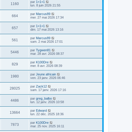
par
1+1+1
1160
lun. 8 juin 2026 21:55
par
Marcus89
664
mer. 27 mai 2026 17:34
par
1+1+1
657
dim. 17 mai 2026 13:16
par
Marcus89
561
sam. 2 mai 2026 17:01
par
Tygwen81
5446
mar. 28 avr. 2026 08:37
par
K100Dre
829
mer. 8 avr. 2026 08:39
par
Jeune africain
1980
ven. 23 janv. 2026 06:46
par
Zack12
28025
sam. 17 janv. 2026 17:16
par
greg_balbo
4486
lun. 12 janv. 2026 10:58
par
Edward
13664
lun. 22 déc. 2025 18:36
par
K100Dre
7873
mar. 25 nov. 2025 16:11