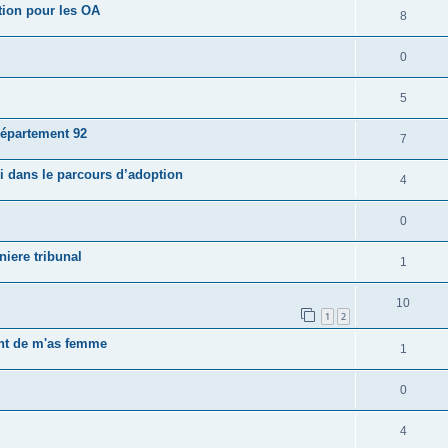
tion pour les OA
8
0
5
Département 92
7
vi dans le parcours d’adoption
4
0
niere tribunal
1
10
1
2
ant de m'as femme
1
0
4