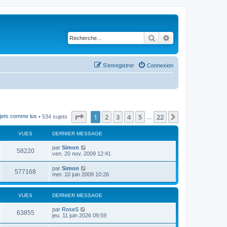
Rechercher
Recherche avancé
S’enregistrer
Connexion
Page
1
sur
22
1
2
3
4
5
22
Suivante
ujets comme lus
• 534 sujets
…
VUES
DERNIER MESSAGE
par
Simon
58220
ven. 20 nov. 2009 12:41
par
Simon
577168
mer. 10 juin 2009 10:26
VUES
DERNIER MESSAGE
par
RoseS
63855
jeu. 11 juin 2026 09:59