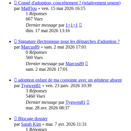
Congé d'adoption, concrètement ? (relativement urgent)
par
MatFlou
»
ven. 15 mai 2026 16:15
1
Réponses
667
Vues
Dernier message
par
1+1+1
dim. 17 mai 2026 13:16
Signature électronique pour les démarches d'adoption ?
par
Marcus89
»
sam. 2 mai 2026 17:01
0
Réponses
569
Vues
Dernier message
par
Marcus89
sam. 2 mai 2026 17:01
adoption enfant de ma conjointe avec un géniteur absent
par
Tygwen81
»
ven. 23 janv. 2026 10:39
3
Réponses
5460
Vues
Dernier message
par
Tygwen81
mar. 28 avr. 2026 08:37
Blocage dossier
par
Sarah Kim
»
mar. 7 avr. 2026 11:31
1
Réponses