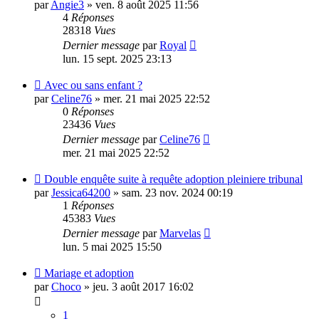
par
Angie3
»
ven. 8 août 2025 11:56
4
Réponses
28318
Vues
Dernier message
par
Royal
lun. 15 sept. 2025 23:13
Avec ou sans enfant ?
par
Celine76
»
mer. 21 mai 2025 22:52
0
Réponses
23436
Vues
Dernier message
par
Celine76
mer. 21 mai 2025 22:52
Double enquête suite à requête adoption pleiniere tribunal
par
Jessica64200
»
sam. 23 nov. 2024 00:19
1
Réponses
45383
Vues
Dernier message
par
Marvelas
lun. 5 mai 2025 15:50
Mariage et adoption
par
Choco
»
jeu. 3 août 2017 16:02
1