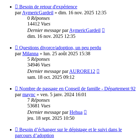
Besoin de retour d'expérience
par
AymericGardeil
»
dim. 16 nov. 2025 12:35
0
Réponses
14412
Vues
Dernier message
par
AymericGardeil
dim. 16 nov. 2025 12:35
Questions divorce/adoption, un peu perdu
par
Milanna
»
lun. 25 août 2025 15:38
5
Réponses
34946
Vues
Dernier message
par
AURORE12
sam. 18 oct. 2025 09:12
Nombre de passage en Conseil de famille - Département 92
par
maync
»
ven. 5 janv. 2024 16:01
7
Réponses
53681
Vues
Dernier message
par
Hehua
jeu. 18 sept. 2025 10:50
Besoin d’échanger sur le dépistage et le suivi dans le
parcours d’adoption