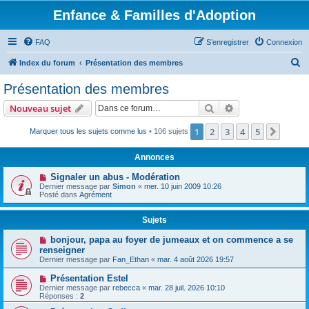
Enfance & Familles d'Adoption
FAQ
S’enregistrer
Connexion
R
Index du forum
Présentation des membres
e
Présentation des membres
c
Rechercher
Recherche avanc
Nouveau sujet
h
e
1
2
3
4
5
Suiva
Marquer tous les sujets comme lus
• 106 sujets
r
Annonces
c
Signaler un abus - Modération
h
Dernier message par
Simon
«
mer. 10 juin 2009 10:26
Posté dans
Agrément
e
r
Sujets
bonjour, papa au foyer de jumeaux et on commence a se
renseigner
Dernier message par
Fan_Ethan
«
mar. 4 août 2026 19:57
Présentation Estel
Dernier message par
rebecca
«
mar. 28 juil. 2026 10:10
Réponses :
2