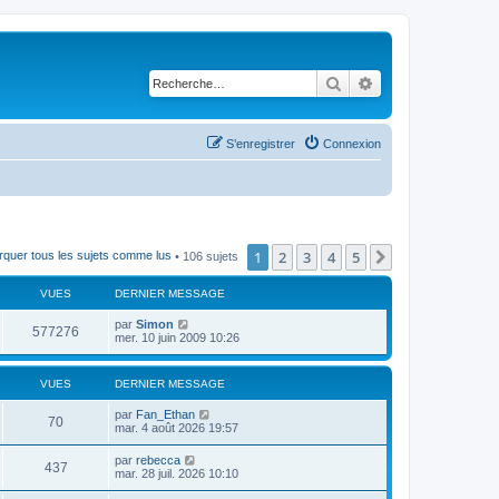
Rechercher
Recherche avancé
S’enregistrer
Connexion
1
2
3
4
5
Suivante
quer tous les sujets comme lus
• 106 sujets
VUES
DERNIER MESSAGE
par
Simon
577276
mer. 10 juin 2009 10:26
VUES
DERNIER MESSAGE
par
Fan_Ethan
70
mar. 4 août 2026 19:57
par
rebecca
437
mar. 28 juil. 2026 10:10