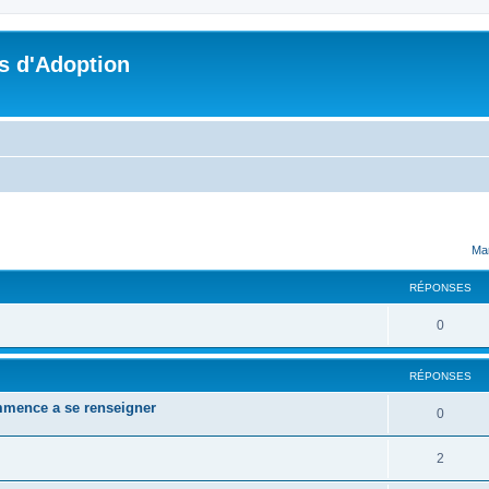
s d'Adoption
cher
cherche avancée
Mar
RÉPONSES
0
RÉPONSES
mmence a se renseigner
0
2