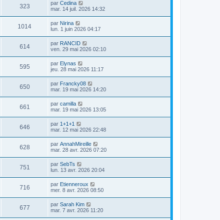
par
Cedina
323
mar. 14 juil. 2026 14:32
par
Nirina
1014
lun. 1 juin 2026 04:17
par
RANCID
614
ven. 29 mai 2026 02:10
par
Elynas
595
jeu. 28 mai 2026 11:17
par
Francky08
650
mar. 19 mai 2026 14:20
par
camilla
661
mar. 19 mai 2026 13:05
par
1+1+1
646
mar. 12 mai 2026 22:48
par
AnnahMireille
628
mar. 28 avr. 2026 07:20
par
SebTs
751
lun. 13 avr. 2026 20:04
par
Etienneroux
716
mer. 8 avr. 2026 08:50
par
Sarah Kim
677
mar. 7 avr. 2026 11:20