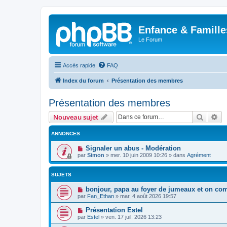
Enfance & Famille
Le Forum
Accès rapide
FAQ
Index du forum
Présentation des membres
Présentation des membres
Recher
Re
Nouveau sujet
ANNONCES
Signaler un abus - Modération
par
Simon
»
mer. 10 juin 2009 10:26
» dans
Agrément
SUJETS
bonjour, papa au foyer de jumeaux et on co
par
Fan_Ethan
»
mar. 4 août 2026 19:57
Présentation Estel
par
Estel
»
ven. 17 juil. 2026 13:23