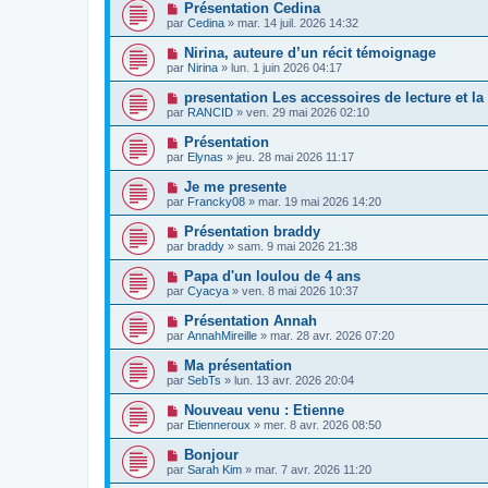
Présentation Cedina
par
Cedina
»
mar. 14 juil. 2026 14:32
Nirina, auteure d’un récit témoignage
par
Nirina
»
lun. 1 juin 2026 04:17
presentation Les accessoires de lecture et l
par
RANCID
»
ven. 29 mai 2026 02:10
Présentation
par
Elynas
»
jeu. 28 mai 2026 11:17
Je me presente
par
Francky08
»
mar. 19 mai 2026 14:20
Présentation braddy
par
braddy
»
sam. 9 mai 2026 21:38
Papa d'un loulou de 4 ans
par
Cyacya
»
ven. 8 mai 2026 10:37
Présentation Annah
par
AnnahMireille
»
mar. 28 avr. 2026 07:20
Ma présentation
par
SebTs
»
lun. 13 avr. 2026 20:04
Nouveau venu : Etienne
par
Etienneroux
»
mer. 8 avr. 2026 08:50
Bonjour
par
Sarah Kim
»
mar. 7 avr. 2026 11:20