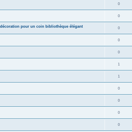
0
0
a décoration pour un coin bibliothèque élégant
0
0
0
1
1
0
0
0
0