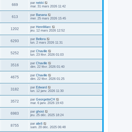
par
nekki
669
mar. 31 mars 2026 11:42
par
Banana
613
mer. 25 mars 2026 15:45
par
HenriMarc
1202
jeu. 12 mars 2026 12:52
par
Bellora
6293
lun. 2 mars 2026 11:31
par
Chaville
5252
lun. 23 févr. 2026 01:03
par
Chaville
3516
dim. 22 févr. 2026 01:40
par
Chaville
4675
dim. 22 févr. 2026 01:25
par
Edward
3182
lun. 12 janv. 2026 11:30
par
GeorgetteCH
3572
mar. 6 janv. 2026 19:43
par
ghost
6983
jeu. 25 déc. 2025 18:24
par
alix6
8755
sam. 20 déc. 2025 06:48