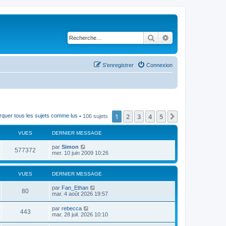
Rechercher
Recherche avancé
S’enregistrer
Connexion
1
2
3
4
5
Suivante
quer tous les sujets comme lus
• 106 sujets
VUES
DERNIER MESSAGE
par
Simon
577372
mer. 10 juin 2009 10:26
VUES
DERNIER MESSAGE
par
Fan_Ethan
80
mar. 4 août 2026 19:57
par
rebecca
443
mar. 28 juil. 2026 10:10