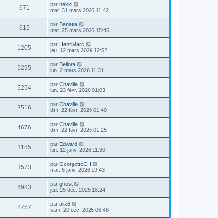
par
nekki
671
mar. 31 mars 2026 11:42
par
Banana
615
mer. 25 mars 2026 15:45
par
HenriMarc
1205
jeu. 12 mars 2026 12:52
par
Bellora
6295
lun. 2 mars 2026 11:31
par
Chaville
5254
lun. 23 févr. 2026 01:03
par
Chaville
3516
dim. 22 févr. 2026 01:40
par
Chaville
4676
dim. 22 févr. 2026 01:25
par
Edward
3185
lun. 12 janv. 2026 11:30
par
GeorgetteCH
3573
mar. 6 janv. 2026 19:43
par
ghost
6983
jeu. 25 déc. 2025 18:24
par
alix6
8757
sam. 20 déc. 2025 06:48