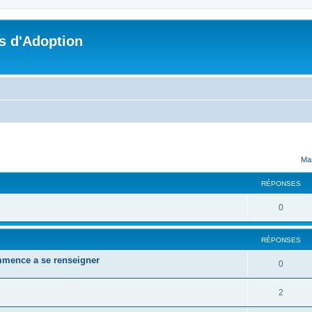
s d'Adoption
cher
cherche avancée
Mar
RÉPONSES
0
RÉPONSES
mmence a se renseigner
0
2