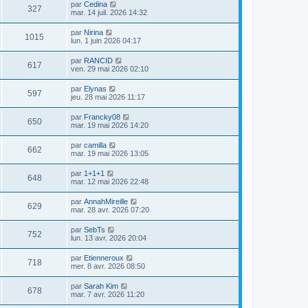
par
Cedina
327
mar. 14 juil. 2026 14:32
par
Nirina
1015
lun. 1 juin 2026 04:17
par
RANCID
617
ven. 29 mai 2026 02:10
par
Elynas
597
jeu. 28 mai 2026 11:17
par
Francky08
650
mar. 19 mai 2026 14:20
par
camilla
662
mar. 19 mai 2026 13:05
par
1+1+1
648
mar. 12 mai 2026 22:48
par
AnnahMireille
629
mar. 28 avr. 2026 07:20
par
SebTs
752
lun. 13 avr. 2026 20:04
par
Etienneroux
718
mer. 8 avr. 2026 08:50
par
Sarah Kim
678
mar. 7 avr. 2026 11:20