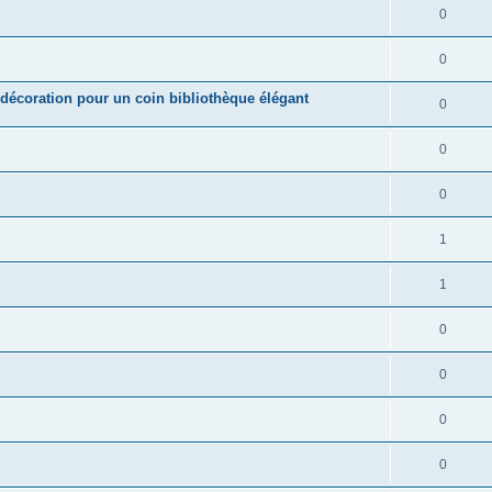
0
0
a décoration pour un coin bibliothèque élégant
0
0
0
1
1
0
0
0
0