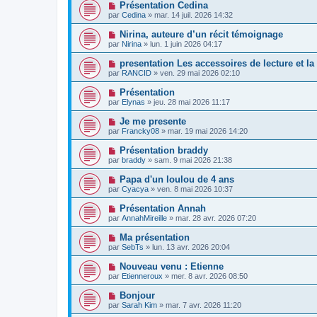
Présentation Cedina
par
Cedina
»
mar. 14 juil. 2026 14:32
Nirina, auteure d’un récit témoignage
par
Nirina
»
lun. 1 juin 2026 04:17
presentation Les accessoires de lecture et l
par
RANCID
»
ven. 29 mai 2026 02:10
Présentation
par
Elynas
»
jeu. 28 mai 2026 11:17
Je me presente
par
Francky08
»
mar. 19 mai 2026 14:20
Présentation braddy
par
braddy
»
sam. 9 mai 2026 21:38
Papa d'un loulou de 4 ans
par
Cyacya
»
ven. 8 mai 2026 10:37
Présentation Annah
par
AnnahMireille
»
mar. 28 avr. 2026 07:20
Ma présentation
par
SebTs
»
lun. 13 avr. 2026 20:04
Nouveau venu : Etienne
par
Etienneroux
»
mer. 8 avr. 2026 08:50
Bonjour
par
Sarah Kim
»
mar. 7 avr. 2026 11:20