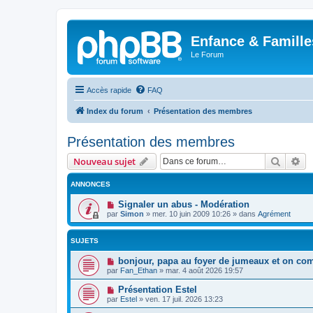
Enfance & Famille
Le Forum
Accès rapide
FAQ
Index du forum
Présentation des membres
Présentation des membres
Recher
Re
Nouveau sujet
ANNONCES
Signaler un abus - Modération
par
Simon
»
mer. 10 juin 2009 10:26
» dans
Agrément
SUJETS
bonjour, papa au foyer de jumeaux et on co
par
Fan_Ethan
»
mar. 4 août 2026 19:57
Présentation Estel
par
Estel
»
ven. 17 juil. 2026 13:23