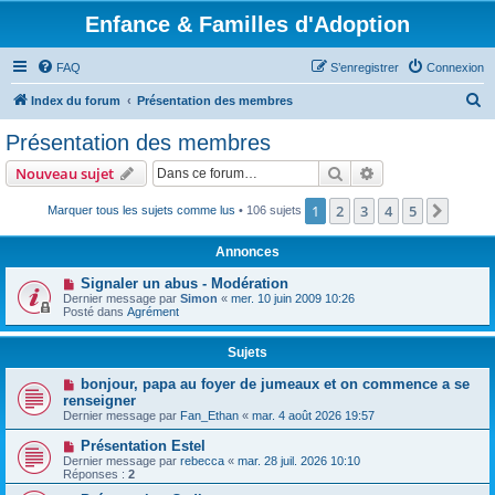
Enfance & Familles d'Adoption
FAQ
S’enregistrer
Connexion
R
Index du forum
Présentation des membres
e
Présentation des membres
c
Rechercher
Recherche avanc
Nouveau sujet
h
e
1
2
3
4
5
Suiva
Marquer tous les sujets comme lus
• 106 sujets
r
Annonces
c
Signaler un abus - Modération
h
Dernier message par
Simon
«
mer. 10 juin 2009 10:26
Posté dans
Agrément
e
r
Sujets
bonjour, papa au foyer de jumeaux et on commence a se
renseigner
Dernier message par
Fan_Ethan
«
mar. 4 août 2026 19:57
Présentation Estel
Dernier message par
rebecca
«
mar. 28 juil. 2026 10:10
Réponses :
2