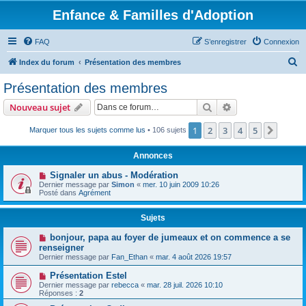
Enfance & Familles d'Adoption
FAQ
S’enregistrer
Connexion
R
Index du forum
Présentation des membres
e
Présentation des membres
c
Rechercher
Recherche avanc
Nouveau sujet
h
e
1
2
3
4
5
Suiva
Marquer tous les sujets comme lus
• 106 sujets
r
Annonces
c
Signaler un abus - Modération
h
Dernier message par
Simon
«
mer. 10 juin 2009 10:26
Posté dans
Agrément
e
r
Sujets
bonjour, papa au foyer de jumeaux et on commence a se
renseigner
Dernier message par
Fan_Ethan
«
mar. 4 août 2026 19:57
Présentation Estel
Dernier message par
rebecca
«
mar. 28 juil. 2026 10:10
Réponses :
2