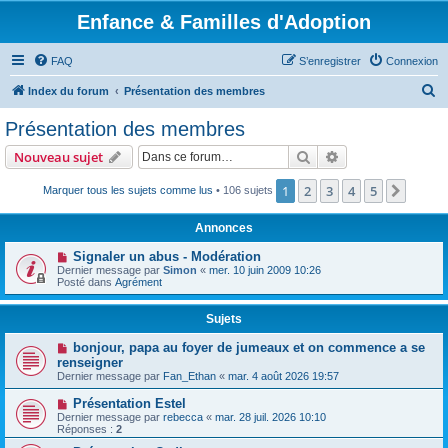
Enfance & Familles d'Adoption
FAQ
S’enregistrer
Connexion
R
Index du forum
Présentation des membres
e
Présentation des membres
c
Rechercher
Recherche avanc
Nouveau sujet
h
e
1
2
3
4
5
Suiva
Marquer tous les sujets comme lus
• 106 sujets
r
Annonces
c
Signaler un abus - Modération
h
Dernier message par
Simon
«
mer. 10 juin 2009 10:26
Posté dans
Agrément
e
r
Sujets
bonjour, papa au foyer de jumeaux et on commence a se
renseigner
Dernier message par
Fan_Ethan
«
mar. 4 août 2026 19:57
Présentation Estel
Dernier message par
rebecca
«
mar. 28 juil. 2026 10:10
Réponses :
2