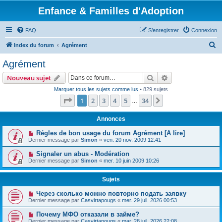
Enfance & Familles d'Adoption
FAQ
S’enregistrer
Connexion
R
Index du forum
Agrément
e
Agrément
c
Rechercher
Recherche avanc
Nouveau sujet
h
Marquer tous les sujets comme lus
• 829 sujets
e
Page
1
sur
34
1
2
3
4
5
34
Suivante
…
r
c
Annonces
h
Régles de bon usage du forum Agrément [A lire]
Dernier message par
Simon
«
ven. 20 nov. 2009 12:41
e
r
Signaler un abus - Modération
Dernier message par
Simon
«
mer. 10 juin 2009 10:26
Sujets
Через сколько можно повторно подать заявку
Dernier message par
Casvirtapougs
«
mer. 29 juil. 2026 00:53
Почему МФО отказали в займе?
Dernier message par
Casvirtapougs
«
mar. 28 juil. 2026 22:08