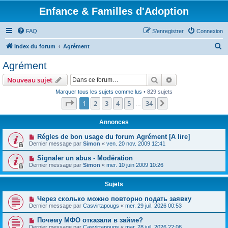
Enfance & Familles d'Adoption
FAQ
S’enregistrer
Connexion
R
Index du forum
Agrément
e
Agrément
c
Rechercher
Recherche avanc
Nouveau sujet
h
Marquer tous les sujets comme lus
• 829 sujets
e
Page
1
sur
34
1
2
3
4
5
34
Suivante
…
r
c
Annonces
h
Régles de bon usage du forum Agrément [A lire]
Dernier message par
Simon
«
ven. 20 nov. 2009 12:41
e
r
Signaler un abus - Modération
Dernier message par
Simon
«
mer. 10 juin 2009 10:26
Sujets
Через сколько можно повторно подать заявку
Dernier message par
Casvirtapougs
«
mer. 29 juil. 2026 00:53
Почему МФО отказали в займе?
Dernier message par
Casvirtapougs
«
mar. 28 juil. 2026 22:08